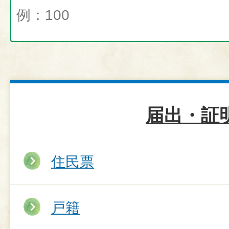
届出・証
住民票
戸籍