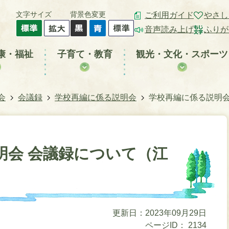
文字サイズ
背景色変更
ご利用ガイド
やさし
音声読み上げ
ふりが
康・福祉
子育て・教育
観光・文化・スポーツ
会
会議録
学校再編に係る説明会
学校再編に係る説明会
明会 会議録について（江
更新日：2023年09月29日
ページID：
2134