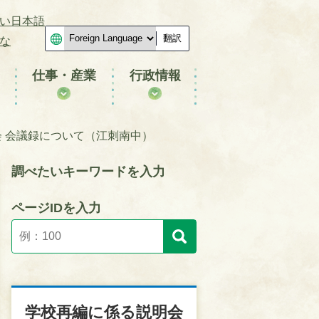
い日本語
翻訳
な
仕事・産業
行政情報
 会議録について（江刺南中）
調べたいキーワードを入力
ページIDを入力
学校再編に係る説明会