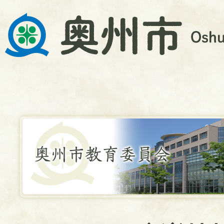
教
育
委
員