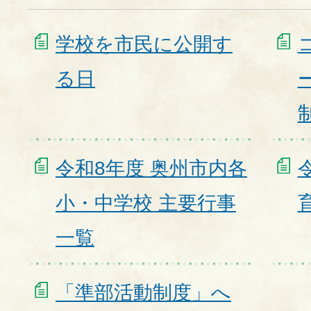
学校を市民に公開す
る日
令和8年度 奥州市内各
小・中学校 主要行事
一覧
「準部活動制度」へ