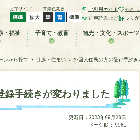
文字サイズ
背景色変更
ご利用ガイド
やさし
音声読み上げ
ふりが
康・福祉
子育て・教育
観光・文化・スポーツ
ーンから探す
引越・住まい
外国人住民の方の登録手続き
登録手続きが変わりました
更新日：2023年09月29日
ページID：
9961