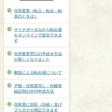
住所変更（転入・転出・転
居のときは）
マイナポータルから転出届
をオンラインで提出できま
す
住所変更窓口の手続き方法
が新しくなりました
郵送による転出届について
戸籍・住民票写し・印鑑登
録証明の交付申請方法
住民票に旧氏（旧姓）及び
フリガナが併記できます