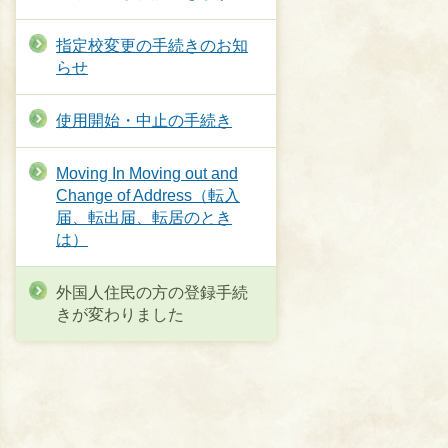
指定校変更の手続きのお知
らせ
使用開始・中止の手続き
Moving In Moving out and
Change of Address（転入
届、転出届、転居のとき
は）
外国人住民の方の登録手続
きが変わりました