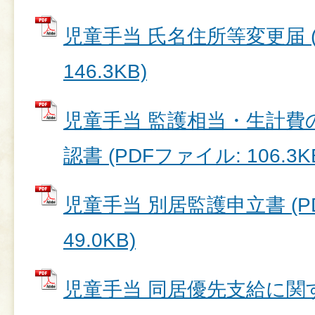
児童手当 氏名住所等変更届 (
146.3KB)
児童手当 監護相当・生計費
認書 (PDFファイル: 106.3K
児童手当 別居監護申立書 (P
49.0KB)
児童手当 同居優先支給に関す