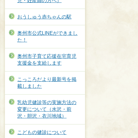
児・妊産婦の方へ）
おうしゅう赤ちゃんの駅
奥州市公式LINEができまし
た！
奥州市子育て応援在宅育児
支援金を支給します
こっころだより最新号を掲
載しました
乳幼児健診等の実施方法の
変更について（水沢・前
沢・胆沢・衣川地域）
こどもの健診について