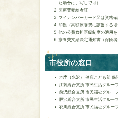
た場合は、写しで可）
医療費受給者証
マイナンバーカード又は資格確
印鑑（高額療養費に該当する場
他の公費負担医療制度の適用を
療養費支給決定通知書（保険者
市役所の窓口
本庁（水沢） 健康こども部 保険年金
江刺総合支所 市民生活グループ 01
前沢総合支所 市民福祉グループ 01
胆沢総合支所 市民生活グループ 01
衣川総合支所 市民福祉グループ 01