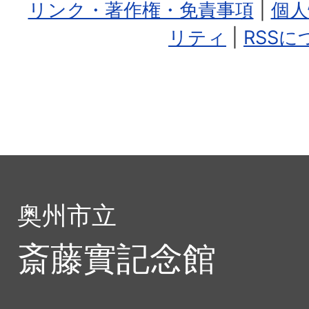
リンク・著作権・免責事項
|
個人
リティ
|
RSSに
奥州市立
斎藤實記念館