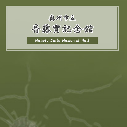
1
枚
目
の
ス
ラ
イ
ド