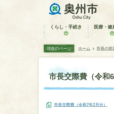
くらし・手続き
医療・健
現在のページ
ホーム
市長の部
市長交際費（令和
市長交際費（令和7年2月分）