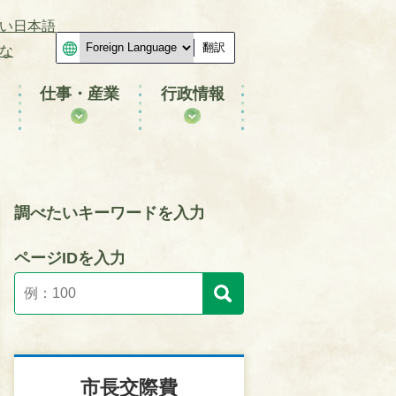
い日本語
翻訳
な
仕事・産業
行政情報
調べたいキーワードを入力
ページIDを入力
市長交際費