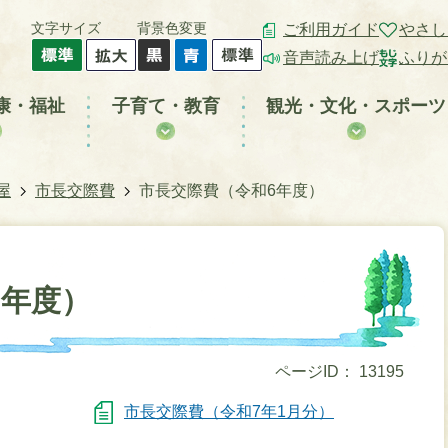
文字サイズ
背景色変更
ご利用ガイド
やさし
音声読み上げ
ふりが
康・福祉
子育て・教育
観光・文化・スポーツ
屋
市長交際費
市長交際費（令和6年度）
6年度）
ページID：
13195
市長交際費（令和7年1月分）