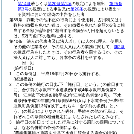
第14条
若しくは
第20条第1項
の規定による届出、
第25条
第3号
の規定による申告又は
第26条
の規定により提出す
る資料において虚偽の申告をした者
第39条
詐欺その他不正の行為により使用料、占用料又は手
数料の徴収を免れた者は、その徴収を免れた金額の5倍に相
当する金額
(当該5倍に相当する金額が5万円を超えないとき
は、5万円)
以下の過料に処する。
第40条
法人の代表者又は法人若しくは人の代理人、使用人
その他の従業者が、その法人又は人の業務に関して、
前2条
の違反行為をしたときは、その行為者を罰するほか、その
法人又は人に対しても、各本条の過料を科する。
附
則
(施行期日)
1
この条例は、平成18年2月20日から施行する。
(経過措置)
2
この条例の施行の日
(以下「施行日」という。)
の前日まで
に、合併前の水沢市下水道条例
(平成4年水沢市条例第2
号)
、江刺市下水道条例
(平成3年江刺市条例第49号)
、下水
道条例
(平成10年前沢町条例第6号)
又は下水道条例
(平成9年
胆沢町条例第13号)
(以下これらを「合併前の条例」とい
う。)
の規定によりなされた処分、手続その他の行為は、そ
れぞれこの条例の相当規定によりなされたものとみなす。
3
施行日の前日までにした行為に対する罰則の適用について
は、なお合併前の条例の例による。
(農業集落排水施設を公共下水道に統合する場合の特例)