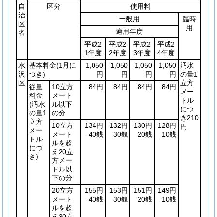
自
区分
使用料
治
一般用
臨時
区
用
適用年度
名
平成2
平成2
平成2
平成2
1年度
2年度
3年度
4年度
水
基本料金
(1月に
1,050
1,050
1,050
1,050
汚水
沢
つき)
円
円
円
円
の量1
区
立方
従量
10立方
84円
84円
84円
84円
メー
料金
メート
トル
(汚水
ル以下
につ
の量1
の分
き210
立方
10立方
134円
132円
130円
128円
円
メー
メート
40銭
30銭
20銭
10銭
トル
ルを超
につ
え20立
き)
方メー
トル以
下の分
20立方
155円
153円
151円
149円
メート
40銭
30銭
20銭
10銭
ルを超
え30立