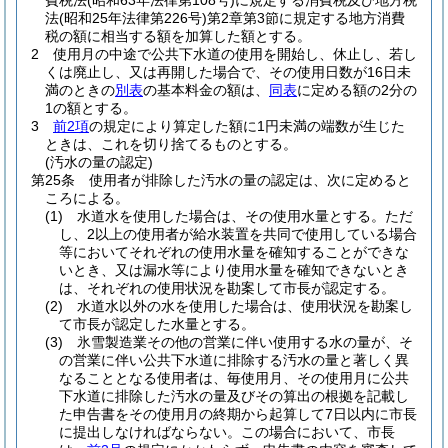
費税法
(昭和63年法律第108号)
に規定する消費税及び地方税
法
(昭和25年法律第226号)
第2章第3節に規定する地方消費
税の額に相当する額を加算した額とする。
2
使用月の中途で公共下水道の使用を開始し、休止し、若し
くは廃止し、又は再開した場合で、その使用日数が16日未
満のときの
別表
の基本料金の額は、
同表
に定める額の2分の
1の額とする。
3
前2項
の規定により算定した額に1円未満の端数が生じた
ときは、これを切り捨てるものとする。
(汚水の量の認定)
第25条
使用者が排除した汚水の量の認定は、次に定めると
ころによる。
(1)
水道水を使用した場合は、その使用水量とする。
ただ
し、2以上の使用者が給水装置を共同で使用している場合
等においてそれぞれの使用水量を確知することができな
いとき、又は漏水等により使用水量を確知できないとき
は、それぞれの使用状況を勘案して市長が認定する。
(2)
水道水以外の水を使用した場合は、使用状況を勘案し
て市長が認定した水量とする。
(3)
氷雪製造業その他の営業に伴い使用する水の量が、そ
の営業に伴い公共下水道に排除する汚水の量と著しく異
なることとなる使用者は、毎使用月、その使用月に公共
下水道に排除した汚水の量及びその算出の根拠を記載し
た申告書をその使用月の終期から起算して7日以内に市長
に提出しなければならない。
この場合において、市長