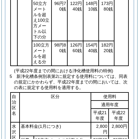
50立方
96円7
122円
148円
173円
メート
0銭
40銭
10銭
80銭
ルを超
え100立
方メー
トル以
下の分
100立方
98円8
126円
154円
182円
メート
0銭
60銭
40銭
20銭
ルを超
える分
(平成22年度までの間における浄化槽使用料の特例)
5
新浄化槽条例別表第2に規定する使用料については、同表
の規定にかかわらず、平成22年度までの間においては、次
の表に規定する使用料を適用する。
自
区分
使用料
治
適用年度
区
平成21
平成22
名
年度
年度
水
基本料金
(1月につき)
2,800
2,800円
沢
円
区