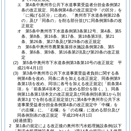
エ
第4条中奥州市公共下水道事業受益者分担金条例第2
条の改正規定、同条例第4条の改正規定中「の区分」を
「に掲げる区分」に改め、「奥州市下水道条例第22条
の」及び「同条の」を削る部分並びに同条例第5条の改
正規定
オ
第5条中奥州市下水道条例第3条第12号、第4条、第5
条、第8条、第16条、第17条、第18条第3項、第21
条、第26条、第27条及び第29条の改正規定
カ
第6条中奥州市農業集落排水施設条例第2条、第5
条、第6条、第9条、第16条第2項及び第20条の改正規
定
(2)
第5条中奥州市下水道条例第3条第10号の改正規定 平
成21年4月1日
(3)
第3条中奥州市公共下水道事業受益者負担に関する条
例第4条を改め、同条に表を加える改正規定、同条例第9
条第1項を改め、同項に各号を加える改正規定
(「前条第4
項」を「前条第4項本文」に改める部分を除く。)
、同条
例第11条第1項本文の改正規定及び同条例別表第1から別
表第3までを削る改正規定並びに第4条中奥州市公共下水
道事業受益者分担金条例第4条の改正規定中「中欄」を
「の左欄」に、「右欄」を「の右欄」に改める部分及び
同条例別表の改正規定 平成23年4月1日
(経過措置)
2
第1条の規定による改正後の奥州市汚水処理施設条例
(以下