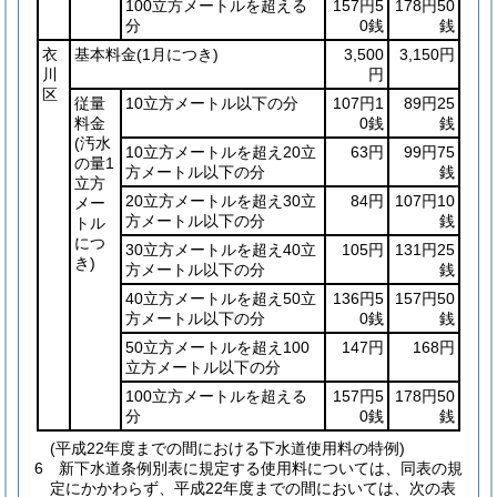
100立方メートルを超える
157円5
178円50
分
0銭
銭
衣
基本料金
(1月につき)
3,500
3,150円
川
円
区
従量
10立方メートル以下の分
107円1
89円25
料金
0銭
銭
(汚水
10立方メートルを超え20立
63円
99円75
の量1
方メートル以下の分
銭
立方
20立方メートルを超え30立
84円
107円10
メー
方メートル以下の分
銭
トル
につ
30立方メートルを超え40立
105円
131円25
き)
方メートル以下の分
銭
40立方メートルを超え50立
136円5
157円50
方メートル以下の分
0銭
銭
50立方メートルを超え100
147円
168円
立方メートル以下の分
100立方メートルを超える
157円5
178円50
分
0銭
銭
(平成22年度までの間における下水道使用料の特例)
6
新下水道条例別表に規定する使用料については、同表の規
定にかかわらず、平成22年度までの間においては、次の表