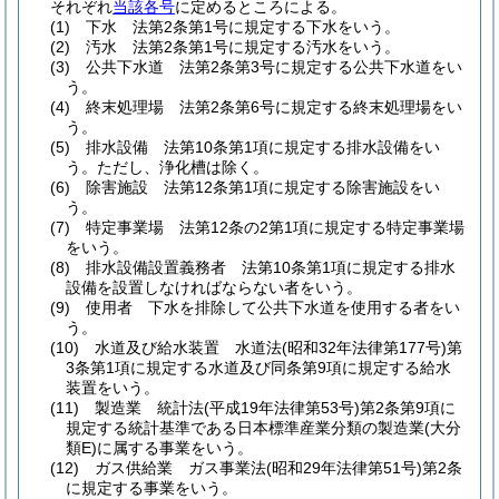
それぞれ
当該各号
に定めるところによる。
(1)
下水 法第2条第1号に規定する下水をいう。
(2)
汚水 法第2条第1号に規定する汚水をいう。
(3)
公共下水道 法第2条第3号に規定する公共下水道をい
う。
(4)
終末処理場 法第2条第6号に規定する終末処理場をい
う。
(5)
排水設備 法第10条第1項に規定する排水設備をい
う。
ただし、浄化槽は除く。
(6)
除害施設 法第12条第1項に規定する除害施設をい
う。
(7)
特定事業場 法第12条の2第1項に規定する特定事業場
をいう。
(8)
排水設備設置義務者 法第10条第1項に規定する排水
設備を設置しなければならない者をいう。
(9)
使用者 下水を排除して公共下水道を使用する者をい
う。
(10)
水道及び給水装置 水道法
(昭和32年法律第177号)
第
3条第1項に規定する水道及び同条第9項に規定する給水
装置をいう。
(11)
製造業 統計法
(平成19年法律第53号)
第2条第9項に
規定する統計基準である日本標準産業分類の製造業
(大分
類E)
に属する事業をいう。
(12)
ガス供給業 ガス事業法
(昭和29年法律第51号)
第2条
に規定する事業をいう。