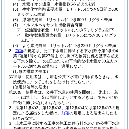
(4)
水素イオン濃度 水素指数5を超え9未満
(5)
生物化学的酸素要求量 1リットルにつき5日間に600
ミリグラム未満
(6)
浮遊物質量 1リットルにつき600ミリグラム未満
(7)
ノルマルヘキサン抽出物質含有量
ア
鉱油類含有量 1リットルにつき5ミリグラム以下
イ
動植物油脂類含有量 1リットルにつき30ミリグラ
ム以下
(8)
よう素消費量 1リットルにつき220ミリグラム未満
2
前項
の規定は、公共下水道に排除する下水
(政令第9条の4
第1項第1号から第27号までに掲げる物質に係る基準を超え
る下水を除く。)
の1日当たりの平均的な排水量が50立方メ
ートル未満である場合は、適用しない。
(し尿の排除の制限)
第19条
使用者は、し尿を公共下水道に排除するときは、水
洗便所によってこれをしなければならない。
(使用開始等の届出)
第20条
使用者は、公共下水道の使用を開始し、休止し、若
しくは廃止し、又は再開しようとするときは、あらかじめ
市長に届け出なければならない。
2
法第11条の2、第12条の3、第12条の4又は第12条の7の規
定による届出をした者は、
前項
の規定による届出をしたも
のとみなす。
3
土木工事に関する工事の施工に伴う排水のため公共下水道
を使用する場合その他公共下水道を一時的に使用する場合