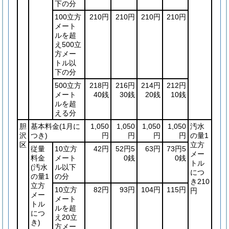
下の分
100立方
210円
210円
210円
210円
メート
ルを超
え500立
方メー
トル以
下の分
500立方
218円
216円
214円
212円
メート
40銭
30銭
20銭
10銭
ルを超
える分
胆
基本料金
(1月に
1,050
1,050
1,050
1,050
汚水
沢
つき)
円
円
円
円
の量1
区
立方
従量
10立方
42円
52円5
63円
73円5
メー
料金
メート
0銭
0銭
トル
(汚水
ル以下
につ
の量1
の分
き210
立方
10立方
82円
93円
104円
115円
円
メー
メート
トル
ルを超
につ
え20立
き)
方メー