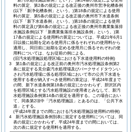
「新汚水処理施設条例」という。)
第14条の規定による使用
料の算定、第2条の規定による改正後の奥州市営浄化槽条例
(以下「新浄化槽条例」という。)
第18条の規定による使用
料の算定、第5条の規定による改正後の奥州市下水道条例
(以下「新下水道条例」という。)
第18条の規定による使用
料の算定及び第6条の規定による改正後の奥州市農業集落排
水施設条例
(以下「新農業集落排水施設条例」という。)
第
17条の規定による使用料の算定については、平成21年6月1
日以後に始期を定める使用月に係るそれぞれの使用料から
適用し、同日前に始期を定める使用月に係るそれぞれの使
用料については、なお従前の例による。
(旧汚水処理施設処理区域における下水道使用料の特例)
3
第1条の規定による改正前の奥州市汚水処理施設条例第2
条に規定する見分森汚水処理場及びパークサイドタウンい
さわ汚水処理場に係る処理区域において市の公共下水道を
使用する者が納入すべき使用料の算定は、平成24年度まで
の間、新下水道条例第18条の規定にかかわらず、胆沢区内
を処理区域とする汚水処理施設の使用者とみなして、新汚
水処理施設条例第14条の規定を適用する。
この場合におい
て、同条第2項中「汚水処理施設」とあるのは、「公共下水
道」とする。
(平成24年度までの間における汚水処理施設使用料の特例)
4
新汚水処理施設条例別表に規定する使用料については、同
表の規定にかかわらず、平成24年度までの間においては、
次の表に規定する使用料を適用する。