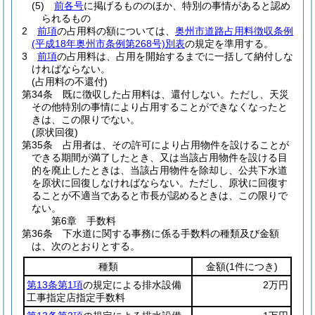
(5)
前各号
に掲げるもののほか、特別の事情があると認め
られるもの
2
前項
の占用料の額については、
奥州市道路占用料徴収条例
(平成18年奥州市条例第268号)
別表
の規定を準用する。
3
前項
の占用料は、占用を開始するまでに一括して納付しな
ければならない。
(占用料の不還付)
第34条
既に徴収した占用料は、還付しない。
ただし、天災
その他特別の事情により占用することができなくなったと
きは、この限りでない。
(原状回復)
第35条
占用者は、その許可により占用物件を設けることが
できる期間が満了したとき、又は当該占用物件を設ける目
的を廃止したときは、当該占用物件を除却し、公共下水道
を原状に回復しなければならない。
ただし、原状に回復す
ることが不適当であると市長が認めるときは、この限りで
ない。
第6章
手数料
第36条
下水道に関する事務に係る手数料の種類及び金額
は、次のとおりとする。
種類
金額
(1件につき)
第13条第1項
の規定による排水設備
2万円
工事指定店指定手数料