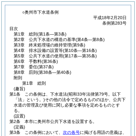
○奥州市下水道条例
平成18年2月20日
条例第283号
目次
第1章
総則
(第1条―第3条)
第2章
公共下水道の構造の基準
(第4条―第8条)
第3章
終末処理場の維持管理
(第9条)
第4章
排水設備の設置等
(第10条―第16条)
第5章
公共下水道の使用
(第17条―第35条)
第6章
手数料
(第36条)
第7章
委任
(第37条)
第8章
罰則
(第38条―第40条)
附則
第1章
総則
(趣旨)
第1条
この条例は、下水道法
(昭和33年法律第79号。以下
「法」という。)
その他の法令で定めるもののほか、公共下
水道の管理及び使用に関し必要な事項を定めるものとす
る。
(設置)
第2条
本市に奥州市公共下水道を設置する。
(定義)
第3条
この条例において、
次の各号
に掲げる用語の意義は、