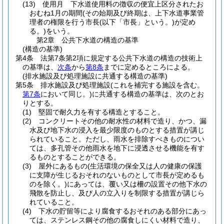
(13)
使用月 下水道使用料の徴収の便宜上区分されたお
おむね1月の期間
(その始期及び終期は、上下水道事業管
理者の権限を行う市長
(以下「市長」という。)
が定め
る。)
をいう。
第2章
公共下水道の構造の基準
(構造の基準)
第4条
法第7条第2項に規定する公共下水道の構造の技術上
の基準は、
次条
から
第8条
までに定めるところによる。
(排水施設及び処理施設に共通する構造の基準)
第5条
排水施設及び処理施設
(これを補完する施設を含む。
第7条
において同じ。)
に共通する構造の基準は、次のとお
りとする。
(1)
堅固で耐久力を有する構造とすること。
(2)
コンクリートその他の耐水性の材料で造り、かつ、漏
水及び地下水の浸入を最少限度のものとする措置が講じ
られていること。
ただし、雨水を排除すべきものについ
ては、多孔管その他雨水を地下に浸透させる機能を有す
るものとすることができる。
(3)
屋外にあるもの
(生活環境の保全又は人の健康の保護
に支障が生じるおそれのないものとして市長が定めるも
のを除く。)
にあっては、覆い又は柵の設置その他下水の
飛散を防止し、及び人の立入りを制限する措置が講じら
れていること。
(4)
下水の貯留等により腐食するおそれのある部分にあっ
ては、ステンレス鋼その他の腐食しにくい材料で造り、