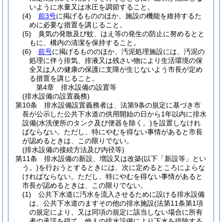
いように水量又は水圧を調節すること。
(4)
前3号
に掲げるもののほか、施設の機能を維持するた
めに必要な措置を講じること。
(5)
臭気の発散及び蚊、はえ等の発生の防止に努めるとと
もに、構内の清潔を保持すること。
(6)
前号
に掲げるもののほか、汚泥処理施設には、汚泥の
処理に伴う排気、排液又は残さい物により生活環境の保
全又は人の健康の保護に支障が生じないよう市長が定め
る措置を講じること。
第4章
排水設備の設置等
(排水設備の設置義務)
第10条
排水設備設置義務者は、法第9条の規定に基づき市
長が公示した公共下水道の供用開始の日から1年以内に排水
設備
(水洗便所のタンク及び便器を除く。)
を設置しなけれ
ばならない。
ただし、特にやむを得ない事情があると市長
が認めるときは、この限りでない。
(排水設備の接続方法及び内径等)
第11条
排水設備の新設、増設又は改築
(以下「新設等」とい
う。)
を行おうとするときには、次に定めるところによらな
ければならない。
ただし、特にやむを得ない事情があると
市長が認めるときは、この限りでない。
(1)
公共下水道に汚水を流入させるために設ける排水設備
は、公共下水道のますその他の排水施設
(法第11条第1項
の規定により、又は同項の規定に該当しない場合に所有
者の承諾を得て、他人の排水設備により下水を排除する