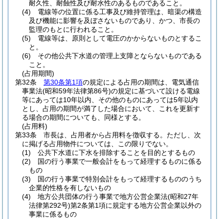
耐久性、耐蝕性及び耐水性のあるものであること。
(4)
電線等の位置に係る工事及び維持管理は、暗渠の構造
及び機能に影響を及ぼさないものであり、かつ、市長の
監理のもとに行われること。
(5)
電線等は、原則として電圧のかからないものとするこ
と。
(6)
その他公共下水道の管理上支障とならないものである
こと。
(占用期間)
第32条
第30条第1項
の規定による占用の期間は、電気通信
事業法
(昭和59年法律第86号)
の規定に基づいて設ける電線
等にあっては10年以内、その他のものにあっては5年以内
とし、占用の期間が満了した場合において、これを更新す
る場合の期間についても、同様とする。
(占用料)
第33条
市長は、占用者から占用料を徴収する。
ただし、次
に掲げる占用物件については、この限りでない。
(1)
公共下水道に下水を排除することを目的とするもの
(2)
国の行う事業で一般会計をもって経理するものに係る
もの
(3)
国の行う事業で特別会計をもって経理するもののうち
企業的性格を有しないもの
(4)
地方公共団体の行う事業で地方公営企業法
(昭和27年
法律第292号)
第2条第1項に規定する地方公営企業以外の
事業に係るもの