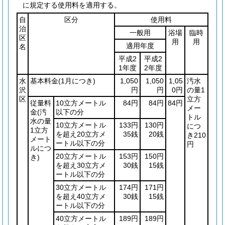
に規定する使用料を適用する。
自
区分
使用料
治
一般用
浴場
臨時
区
用
用
適用年度
名
平成2
平成2
1年度
2年度
水
基本料金
(1月につき)
1,050
1,050
1,05
汚水
沢
円
円
0円
の量1
区
立方
従量料
10立方メートル
84円
84円
84円
メー
金
(汚
以下の分
トル
水の量
10立方メートル
133円
130円
につ
1立方
を超え20立方メ
35銭
20銭
き210
メート
ートル以下の分
円
ルにつ
20立方メートル
153円
150円
き)
を超え30立方メ
30銭
15銭
ートル以下の分
30立方メートル
174円
171円
を超え40立方メ
30銭
15銭
ートル以下の分
40立方メートル
189円
189円