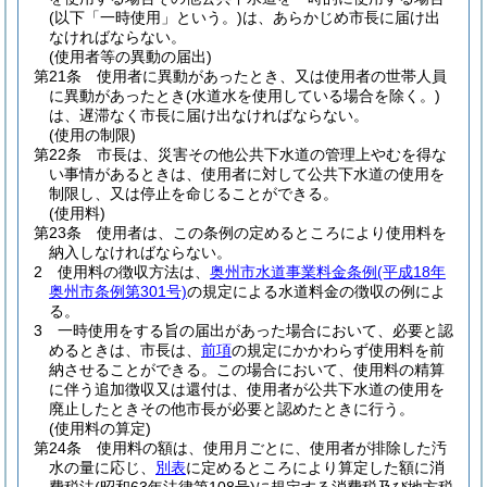
(以下「一時使用」という。)
は、あらかじめ市長に届け出
なければならない。
(使用者等の異動の届出)
第21条
使用者に異動があったとき、又は使用者の世帯人員
に異動があったとき
(水道水を使用している場合を除く。)
は、遅滞なく市長に届け出なければならない。
(使用の制限)
第22条
市長は、災害その他公共下水道の管理上やむを得な
い事情があるときは、使用者に対して公共下水道の使用を
制限し、又は停止を命じることができる。
(使用料)
第23条
使用者は、この条例の定めるところにより使用料を
納入しなければならない。
2
使用料の徴収方法は、
奥州市水道事業料金条例
(平成18年
奥州市条例第301号)
の規定による水道料金の徴収の例によ
る。
3
一時使用をする旨の届出があった場合において、必要と認
めるときは、市長は、
前項
の規定にかかわらず使用料を前
納させることができる。
この場合において、使用料の精算
に伴う追加徴収又は還付は、使用者が公共下水道の使用を
廃止したときその他市長が必要と認めたときに行う。
(使用料の算定)
第24条
使用料の額は、使用月ごとに、使用者が排除した汚
水の量に応じ、
別表
に定めるところにより算定した額に消