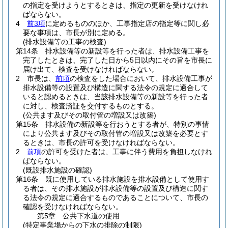
の指定を受けようとするときは、指定の更新を受けなけれ
ばならない。
4
前3項
に定めるもののほか、工事指定店の指定等に関し必
要な事項は、市長が別に定める。
(排水設備等の工事の検査)
第14条
排水設備等の新設等を行った者は、排水設備工事を
完了したときは、完了した日から5日以内にその旨を市長に
届け出て、検査を受けなければならない。
2
市長は、
前項
の検査をした場合において、排水設備工事が
排水設備等の設置及び構造に関する法令の規定に適合して
いると認めるときは、当該排水設備等の新設等を行った者
に対し、検査済証を交付するものとする。
(公共ます及びその取付管の増設又は改築)
第15条
排水設備の新設等を行おうとする者が、特別の事情
により公共ます及びその取付管の増設又は改築を必要とす
るときは、市長の許可を受けなければならない。
2
前項
の許可を受けた者は、工事に伴う費用を負担しなけれ
ばならない。
(既設排水施設の確認)
第16条
既に使用している排水施設を排水設備として使用す
る者は、その排水施設が排水設備等の設置及び構造に関す
る法令の規定に適合するものであることについて、市長の
確認を受けなければならない。
第5章
公共下水道の使用
(特定事業場からの下水の排除の制限)