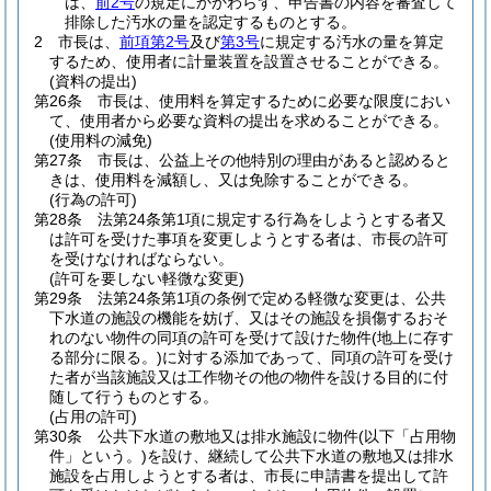
は、
前2号
の規定にかかわらず、申告書の内容を審査して
排除した汚水の量を認定するものとする。
2
市長は、
前項第2号
及び
第3号
に規定する汚水の量を算定
するため、使用者に計量装置を設置させることができる。
(資料の提出)
第26条
市長は、使用料を算定するために必要な限度におい
て、使用者から必要な資料の提出を求めることができる。
(使用料の減免)
第27条
市長は、公益上その他特別の理由があると認めると
きは、使用料を減額し、又は免除することができる。
(行為の許可)
第28条
法第24条第1項に規定する行為をしようとする者又
は許可を受けた事項を変更しようとする者は、市長の許可
を受けなければならない。
(許可を要しない軽微な変更)
第29条
法第24条第1項の条例で定める軽微な変更は、公共
下水道の施設の機能を妨げ、又はその施設を損傷するおそ
れのない物件の同項の許可を受けて設けた物件
(地上に存す
る部分に限る。)
に対する添加であって、同項の許可を受け
た者が当該施設又は工作物その他の物件を設ける目的に付
随して行うものとする。
(占用の許可)
第30条
公共下水道の敷地又は排水施設に物件
(以下「占用物
件」という。)
を設け、継続して公共下水道の敷地又は排水
施設を占用しようとする者は、市長に申請書を提出して許