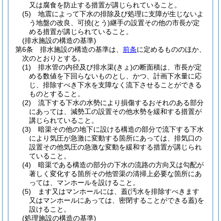
又は腐食を防止する措置が講じられていること。
(5)
地震によって下水の排除及び処理に支障が生じないよ
う地盤の改良、可撓
(とう)
継手の設置その他の市長が定
める措置が講じられていること。
(排水施設の構造の基準)
第6条
排水施設の構造の基準は、
前条
に定めるもののほか、
次のとおりとする。
(1)
排水管の内径及び排水渠
(きょ)
の断面積は、市長が定
める数値を下回らないものとし、かつ、計画下水量に応
じ、排除すべき下水を支障なく流下させることができる
ものとすること。
(2)
流下する下水の水勢により損傷するおそれのある部分
にあっては、減勢工の設置その他水勢を緩和する措置が
講じられていること。
(3)
暗渠その他の地下に設ける構造の部分で流下する下水
により気圧が急激に変動する箇所にあっては、排気口の
設置その他気圧の急激な変動を緩和する措置が講じられ
ていること。
(4)
暗渠である構造の部分の下水の流路の方向又は勾配が
著しく変化する箇所その他管渠の清掃上必要な箇所にあ
っては、マンホールを設けること。
(5)
ます又はマンホールには、蓋
(汚水を排除すべきます
又はマンホールにあっては、密閉することができる蓋)
を
設けること。
(処理施設の構造の基準)