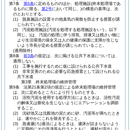
第7条
第5条
に定めるもののほか、処理施設
(終末処理場であ
るものに限る。
第2号
において同じ。)
の構造の基準は、次
のとおりとする。
(1)
脱臭施設の設置その他臭気の発散を防止する措置が講
じられていること。
(2)
汚泥処理施設
(汚泥を処理する処理施設をいう。以下
同じ。)
は、汚泥の処理に伴う排気、排液又は残さい物に
より生活環境の保全又は人の健康の保護に支障が生じな
いよう市長が定める措置が講じられていること。
(適用除外)
第8条
前3条
の規定は、次に掲げる公共下水道については、
適用しない。
(1)
工事を施行するために仮に設けられる公共下水道
(2)
非常災害のために必要な応急措置として設けられる公
共下水道
第3章
終末処理場の維持管理
第9条
法第21条第2項の規定による終末処理場の維持管理
は、次に定めるところにより行うものとする。
(1)
活性汚泥を使用する処理方法によるときは、活性汚泥
の解体又は膨化を生じないようにエアレーションを調節
すること。
(2)
沈砂池又は沈殿池の泥ために砂、汚泥等が満ちたとき
は、速やかにこれを除去すること。
(3)
急速濾
(ろ)
過法によるときは、濾床が詰まらないよう
に定期的にその洗浄等を行うとともに、濾材が流出しな