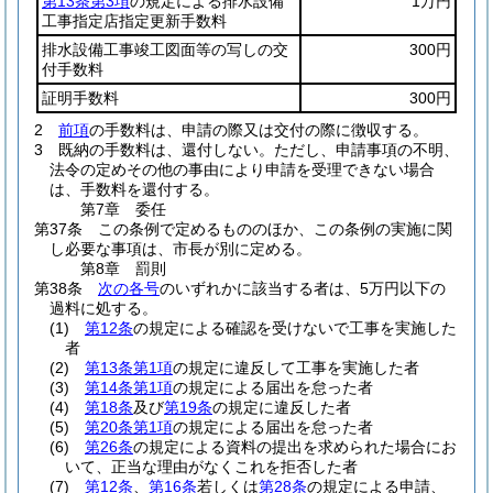
第13条第3項
の規定による排水設備
1万円
工事指定店指定更新手数料
排水設備工事竣工図面等の写しの交
300円
付手数料
証明手数料
300円
2
前項
の手数料は、申請の際又は交付の際に徴収する。
3
既納の手数料は、還付しない。
ただし、申請事項の不明、
法令の定めその他の事由により申請を受理できない場合
は、手数料を還付する。
第7章
委任
第37条
この条例で定めるもののほか、この条例の実施に関
し必要な事項は、市長が別に定める。
第8章
罰則
第38条
次の各号
のいずれかに該当する者は、5万円以下の
過料に処する。
(1)
第12条
の規定による確認を受けないで工事を実施した
者
(2)
第13条第1項
の規定に違反して工事を実施した者
(3)
第14条第1項
の規定による届出を怠った者
(4)
第18条
及び
第19条
の規定に違反した者
(5)
第20条第1項
の規定による届出を怠った者
(6)
第26条
の規定による資料の提出を求められた場合にお
いて、正当な理由がなくこれを拒否した者
(7)
第12条
、
第16条
若しくは
第28条
の規定による申請、