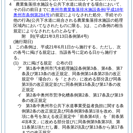
4
農業集落排水施設を公共下水道に統合する場合において、
その日の前日までに
奥州市農業集落排水施設条例
(平成18年
奥州市条例第284号)
の規定によりなされた処分、手続その
他の行為
(公共下水道に統合される農業集落排水施設の処理
区域内においてなされたものに限る。)
は、この条例の相当
規定によりなされたものとみなす。
附
則
(平成21年3月13日
条例第4号)
(施行期日)
1
この条例は、平成21年6月1日から施行する。
ただし、次
の各号に掲げる規定は、当該各号に定める日から施行す
る。
(1)
次に掲げる規定 公布の日
ア
第1条中奥州市汚水処理施設条例第3条、第4条、第7
条及び第13条の改正規定、同条例第14条第2項の改正
規定中「場合の」を「ときの」に改める部分及び同条
第3項の改正規定並びに同条例第15条及び第17条の改
正規定
イ
第2条中奥州市営浄化槽条例第2条、第17条及び第19
条の改正規定
ウ
第3条中奥州市公共下水道事業受益者負担に関する条
例第2条の改正規定及び同条例第9条第1項を改め、同
項に各号を加える改正規定中「前条第4項」を「前条第
4項本文」に改める部分並びに同条例第9条第3項、第
11条第1項ただし書、同条第2項及び第13条から第17条
までの改正規定