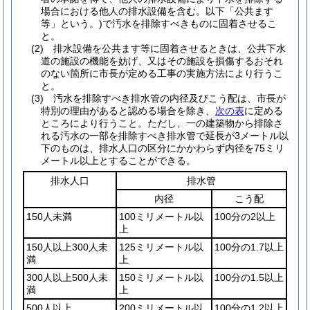
場合における他人の排水設備を含む。以下「公共ます
等」という。)
で汚水を排除すべきものに固着させるこ
と。
(2)
排水設備を公共ます等に固着させるときは、公共下水
道の施設の機能を妨げ、又はその施設を損傷するおそれ
のない箇所に市長が定める工事の実施方法により行うこ
と。
(3)
汚水を排除すべき排水管の内径及びこう配は、市長が
特別の理由があると認める場合を除き、
次の表
に定める
ところにより行うこと。
ただし、一の建築物から排除さ
れる汚水の一部を排除すべき排水管で延長が3メートル以
下のものは、排水人口の区分にかかわらず内径を75ミリ
メートル以上とすることができる。
排水人口
排水管
内径
こう配
150人未満
100ミリメートル以
100分の2以上
上
150人以上300人未
125ミリメートル以
100分の1.7以上
満
上
300人以上500人未
150ミリメートル以
100分の1.5以上
満
上
500人以上
200ミリメートル以
100分の1.2以上