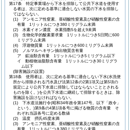
第17条
特定事業場から下水を排除して公共下水道を使用す
る者は、次に定める基準に適合しない水質の下水を排除し
てはならない。
(1)
アンモニア性窒素、亜硝酸性窒素及び硝酸性窒素の含
有量 1リットルにつき380ミリグラム未満
(2)
水素イオン濃度 水素指数5を超え9未満
(3)
生物化学的酸素要求量 1リットルにつき5日間に600
ミリグラム未満
(4)
浮遊物質量 1リットルにつき600ミリグラム未満
(5)
ノルマルヘキサン抽出物質含有量
ア
鉱油類含有量 1リットルにつき5ミリグラム以下
イ
動植物油脂類含有量 1リットルにつき30ミリグラ
ム以下
(除害施設の設置)
第18条
使用者は、次に定める基準に適合しない下水
(水洗便
所から排除される汚水及び法第12条の2第1項又は第5項の
規定により公共下水道に排除してはならないこととされる
ものを除く。)
を公共下水道に継続して排除するときは、除
害施設を設けなければならない。
(1)
下水道法施行令
(昭和34年政令第147号。以下「政令」
という。)
第9条の4第1項各号に掲げる物質の含有量 そ
れぞれ当該各号に定める数値
(2)
温度 摂氏45度未満
(3)
アンモニア性窒素、亜硝酸性窒素及び硝酸性窒素の含
有量 1リットルにつき380ミリグラム未満