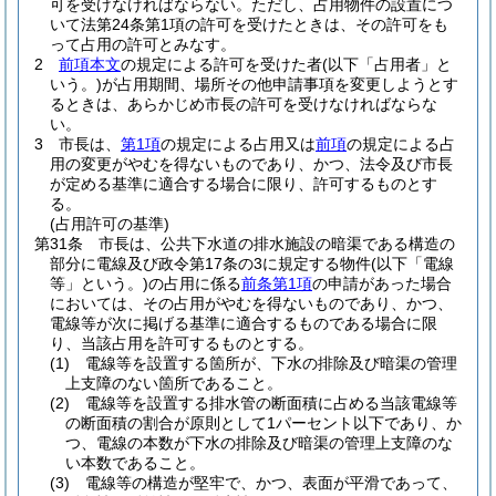
可を受けなければならない。
ただし、占用物件の設置につ
いて法第24条第1項の許可を受けたときは、その許可をも
って占用の許可とみなす。
2
前項本文
の規定による許可を受けた者
(以下「占用者」と
いう。)
が占用期間、場所その他申請事項を変更しようとす
るときは、あらかじめ市長の許可を受けなければならな
い。
3
市長は、
第1項
の規定による占用又は
前項
の規定による占
用の変更がやむを得ないものであり、かつ、法令及び市長
が定める基準に適合する場合に限り、許可するものとす
る。
(占用許可の基準)
第31条
市長は、公共下水道の排水施設の暗渠である構造の
部分に電線及び政令第17条の3に規定する物件
(以下「電線
等」という。)
の占用に係る
前条第1項
の申請があった場合
においては、その占用がやむを得ないものであり、かつ、
電線等が次に掲げる基準に適合するものである場合に限
り、当該占用を許可するものとする。
(1)
電線等を設置する箇所が、下水の排除及び暗渠の管理
上支障のない箇所であること。
(2)
電線等を設置する排水管の断面積に占める当該電線等
の断面積の割合が原則として1パーセント以下であり、か
つ、電線の本数が下水の排除及び暗渠の管理上支障のな
い本数であること。
(3)
電線等の構造が堅牢で、かつ、表面が平滑であって、