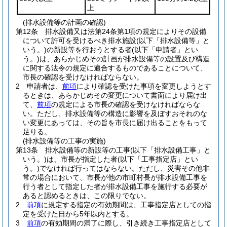
上
(排水設備等の計画の確認)
第12条
排水設備又は法第24条第1項の規定によりその設備
について許可を受けるべき排水施設
(以下「排水設備等」と
いう。)
の新設等を行おうとする者
(以下「申請者」とい
う。)
は、あらかじめその計画が排水設備等の設置及び構造
に関する法令の規定に適合するものであることについて、
市長の確認を受けなければならない。
2
申請者は、
前項
により確認を受けた事項を変更しようとす
るときは、あらかじめその変更について書面により届け出
て、
前項
の規定による市長の確認を受けなければならな
い。
ただし、排水設備等の構造に影響を及ぼすおそれのな
い変更にあっては、その旨を市長に届け出ることをもって
足りる。
(排水設備等の工事の実施)
第13条
排水設備等の新設等の工事
(以下「排水設備工事」と
いう。)
は、市長が指定した者
(以下「工事指定店」とい
う。)
でなければ行ってはならない。
ただし、災害その他非
常の場合において、市長が他の市町村長が排水設備工事を
行う者として指定した者が排水設備工事を施行する必要が
あると認めるときは、この限りでない。
2
前項
に規定する指定の有効期間は、工事指定店としての指
定を受けた日から5年以内とする。
3
前項
の有効期間の満了に際し、引き続き工事指定店として