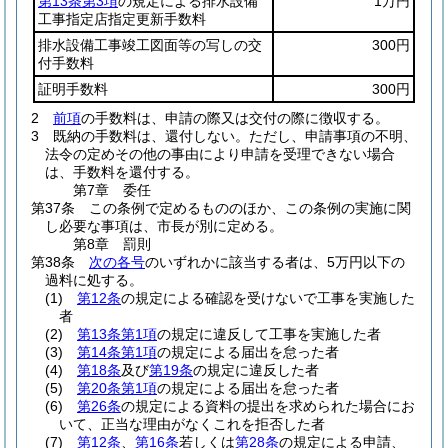
第13条第3項
の規定による排水設備
1万円
工事指定店指定更新手数料
排水設備工事竣工図面等の写しの交
300円
付手数料
証明手数料
300円
2
前項
の手数料は、申請の際又は交付の際に徴収する。
3
既納の手数料は、還付しない。
ただし、申請事項の不明、
法令の定めその他の事由により申請を受理できない場合
は、手数料を還付する。
第7章
委任
第37条
この条例で定めるもののほか、この条例の実施に関
し必要な事項は、市長が別に定める。
第8章
罰則
第38条
次の各号
のいずれかに該当する者は、5万円以下の
過料に処する。
(1)
第12条
の規定による確認を受けないで工事を実施した
者
(2)
第13条第1項
の規定に違反して工事を実施した者
(3)
第14条第1項
の規定による届出を怠った者
(4)
第18条
及び
第19条
の規定に違反した者
(5)
第20条第1項
の規定による届出を怠った者
(6)
第26条
の規定による資料の提出を求められた場合にお
いて、正当な理由がなくこれを拒否した者
(7)
第12条
、
第16条
若しくは
第28条
の規定による申請、