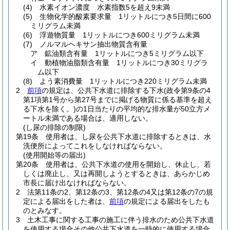
(4)
水素イオン濃度 水素指数5を超え9未満
(5)
生物化学的酸素要求量 1リットルにつき5日間に600
ミリグラム未満
(6)
浮遊物質量 1リットルにつき600ミリグラム未満
(7)
ノルマルヘキサン抽出物質含有量
ア
鉱油類含有量 1リットルにつき5ミリグラム以下
イ
動植物油脂類含有量 1リットルにつき30ミリグラ
ム以下
(8)
よう素消費量 1リットルにつき220ミリグラム未満
2
前項
の規定は、公共下水道に排除する下水
(政令第9条の4
第1項第1号から第27号までに掲げる物質に係る基準を超え
る下水を除く。)
の1日当たりの平均的な排水量が50立方メ
ートル未満である場合は、適用しない。
(し尿の排除の制限)
第19条
使用者は、し尿を公共下水道に排除するときは、水
洗便所によってこれをしなければならない。
(使用開始等の届出)
第20条
使用者は、公共下水道の使用を開始し、休止し、若
しくは廃止し、又は再開しようとするときは、あらかじめ
市長に届け出なければならない。
2
法第11条の2、第12条の3、第12条の4又は第12条の7の規
定による届出をした者は、
前項
の規定による届出をしたも
のとみなす。
3
土木工事に関する工事の施工に伴う排水のため公共下水道
を使用する場合その他公共下水道を一時的に使用する場合