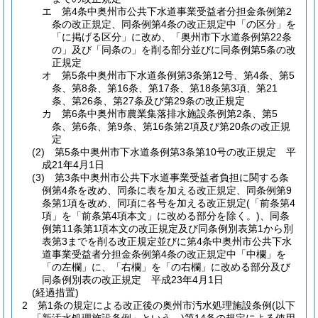
エ
第4条中奥州市公共下水道事業受益者分担金条例第2
条の改正規定、同条例第4条の改正規定中「の区分」を
「に掲げる区分」に改め、「奥州市下水道条例第22条
の」及び「同条の」を削る部分並びに同条例第5条の改
正規定
オ
第5条中奥州市下水道条例第3条第12号、第4条、第5
条、第8条、第16条、第17条、第18条第3項、第21
条、第26条、第27条及び第29条の改正規定
カ
第6条中奥州市農業集落排水施設条例第2条、第5
条、第6条、第9条、第16条第2項及び第20条の改正規
定
(2)
第5条中奥州市下水道条例第3条第10号の改正規定 平
成21年4月1日
(3)
第3条中奥州市公共下水道事業受益者負担に関する条
例第4条を改め、同条に表を加える改正規定、同条例第9
条第1項を改め、同項に各号を加える改正規定
(「前条第4
項」を「前条第4項本文」に改める部分を除く。)
、同条
例第11条第1項本文の改正規定及び同条例別表第1から別
表第3までを削る改正規定並びに第4条中奥州市公共下水
道事業受益者分担金条例第4条の改正規定中「中欄」を
「の左欄」に、「右欄」を「の右欄」に改める部分及び
同条例別表の改正規定 平成23年4月1日
(経過措置)
2
第1条の規定による改正後の奥州市汚水処理施設条例
(以下