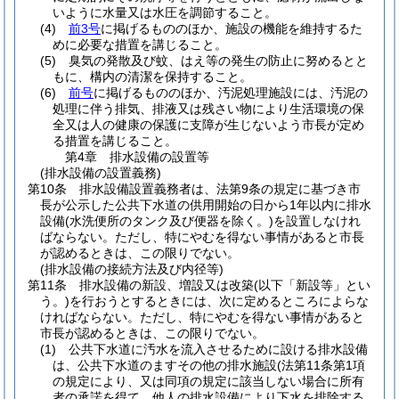
いように水量又は水圧を調節すること。
(4)
前3号
に掲げるもののほか、施設の機能を維持するた
めに必要な措置を講じること。
(5)
臭気の発散及び蚊、はえ等の発生の防止に努めるとと
もに、構内の清潔を保持すること。
(6)
前号
に掲げるもののほか、汚泥処理施設には、汚泥の
処理に伴う排気、排液又は残さい物により生活環境の保
全又は人の健康の保護に支障が生じないよう市長が定め
る措置を講じること。
第4章
排水設備の設置等
(排水設備の設置義務)
第10条
排水設備設置義務者は、法第9条の規定に基づき市
長が公示した公共下水道の供用開始の日から1年以内に排水
設備
(水洗便所のタンク及び便器を除く。)
を設置しなけれ
ばならない。
ただし、特にやむを得ない事情があると市長
が認めるときは、この限りでない。
(排水設備の接続方法及び内径等)
第11条
排水設備の新設、増設又は改築
(以下「新設等」とい
う。)
を行おうとするときには、次に定めるところによらな
ければならない。
ただし、特にやむを得ない事情があると
市長が認めるときは、この限りでない。
(1)
公共下水道に汚水を流入させるために設ける排水設備
は、公共下水道のますその他の排水施設
(法第11条第1項
の規定により、又は同項の規定に該当しない場合に所有
者の承諾を得て、他人の排水設備により下水を排除する