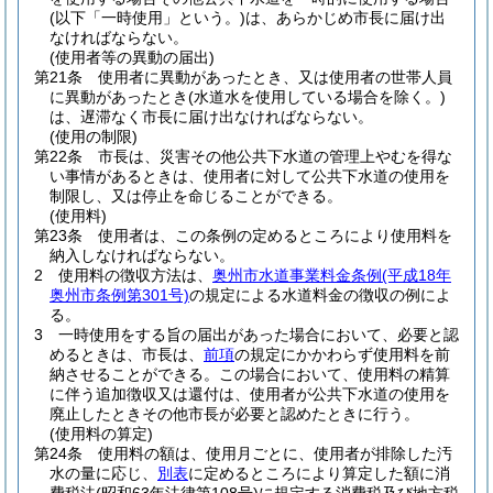
(以下「一時使用」という。)
は、あらかじめ市長に届け出
なければならない。
(使用者等の異動の届出)
第21条
使用者に異動があったとき、又は使用者の世帯人員
に異動があったとき
(水道水を使用している場合を除く。)
は、遅滞なく市長に届け出なければならない。
(使用の制限)
第22条
市長は、災害その他公共下水道の管理上やむを得な
い事情があるときは、使用者に対して公共下水道の使用を
制限し、又は停止を命じることができる。
(使用料)
第23条
使用者は、この条例の定めるところにより使用料を
納入しなければならない。
2
使用料の徴収方法は、
奥州市水道事業料金条例
(平成18年
奥州市条例第301号)
の規定による水道料金の徴収の例によ
る。
3
一時使用をする旨の届出があった場合において、必要と認
めるときは、市長は、
前項
の規定にかかわらず使用料を前
納させることができる。
この場合において、使用料の精算
に伴う追加徴収又は還付は、使用者が公共下水道の使用を
廃止したときその他市長が必要と認めたときに行う。
(使用料の算定)
第24条
使用料の額は、使用月ごとに、使用者が排除した汚
水の量に応じ、
別表
に定めるところにより算定した額に消