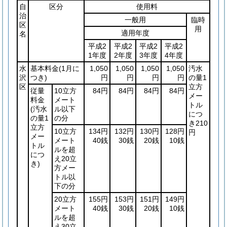
自
区分
使用料
治
一般用
臨時
区
用
適用年度
名
平成2
平成2
平成2
平成2
1年度
2年度
3年度
4年度
水
基本料金
(1月に
1,050
1,050
1,050
1,050
汚水
沢
つき)
円
円
円
円
の量1
区
立方
従量
10立方
84円
84円
84円
84円
メー
料金
メート
トル
(汚水
ル以下
につ
の量1
の分
き210
立方
10立方
134円
132円
130円
128円
円
メー
メート
40銭
30銭
20銭
10銭
トル
ルを超
につ
え20立
き)
方メー
トル以
下の分
20立方
155円
153円
151円
149円
メート
40銭
30銭
20銭
10銭
ルを超
え30立