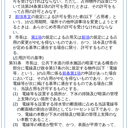
可を受けなければならない。
ただし、占用物件の設置につ
いて法第24条第1項の許可を受けたときは、その許可をも
って占用の許可とみなす。
2
前項本文
の規定による許可を受けた者
(以下「占用者」と
いう。)
が占用期間、場所その他申請事項を変更しようとす
るときは、あらかじめ市長の許可を受けなければならな
い。
3
市長は、
第1項
の規定による占用又は
前項
の規定による占
用の変更がやむを得ないものであり、かつ、法令及び市長
が定める基準に適合する場合に限り、許可するものとす
る。
(占用許可の基準)
第31条
市長は、公共下水道の排水施設の暗渠である構造の
部分に電線及び政令第17条の3に規定する物件
(以下「電線
等」という。)
の占用に係る
前条第1項
の申請があった場合
においては、その占用がやむを得ないものであり、かつ、
電線等が次に掲げる基準に適合するものである場合に限
り、当該占用を許可するものとする。
(1)
電線等を設置する箇所が、下水の排除及び暗渠の管理
上支障のない箇所であること。
(2)
電線等を設置する排水管の断面積に占める当該電線等
の断面積の割合が原則として1パーセント以下であり、か
つ、電線の本数が下水の排除及び暗渠の管理上支障のな
い本数であること。
(3)
電線等の構造が堅牢で、かつ、表面が平滑であって、