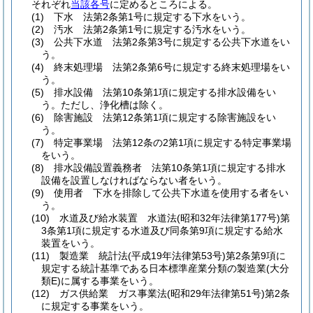
それぞれ
当該各号
に定めるところによる。
(1)
下水 法第2条第1号に規定する下水をいう。
(2)
汚水 法第2条第1号に規定する汚水をいう。
(3)
公共下水道 法第2条第3号に規定する公共下水道をい
う。
(4)
終末処理場 法第2条第6号に規定する終末処理場をい
う。
(5)
排水設備 法第10条第1項に規定する排水設備をい
う。
ただし、浄化槽は除く。
(6)
除害施設 法第12条第1項に規定する除害施設をい
う。
(7)
特定事業場 法第12条の2第1項に規定する特定事業場
をいう。
(8)
排水設備設置義務者 法第10条第1項に規定する排水
設備を設置しなければならない者をいう。
(9)
使用者 下水を排除して公共下水道を使用する者をい
う。
(10)
水道及び給水装置 水道法
(昭和32年法律第177号)
第
3条第1項に規定する水道及び同条第9項に規定する給水
装置をいう。
(11)
製造業 統計法
(平成19年法律第53号)
第2条第9項に
規定する統計基準である日本標準産業分類の製造業
(大分
類E)
に属する事業をいう。
(12)
ガス供給業 ガス事業法
(昭和29年法律第51号)
第2条
に規定する事業をいう。