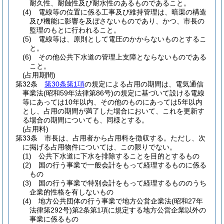
耐久性、耐蝕性及び耐水性のあるものであること。
(4)
電線等の位置に係る工事及び維持管理は、暗渠の構造
及び機能に影響を及ぼさないものであり、かつ、市長の
監理のもとに行われること。
(5)
電線等は、原則として電圧のかからないものとするこ
と。
(6)
その他公共下水道の管理上支障とならないものである
こと。
(占用期間)
第32条
第30条第1項
の規定による占用の期間は、電気通信
事業法
(昭和59年法律第86号)
の規定に基づいて設ける電線
等にあっては10年以内、その他のものにあっては5年以内
とし、占用の期間が満了した場合において、これを更新す
る場合の期間についても、同様とする。
(占用料)
第33条
市長は、占用者から占用料を徴収する。
ただし、次
に掲げる占用物件については、この限りでない。
(1)
公共下水道に下水を排除することを目的とするもの
(2)
国の行う事業で一般会計をもって経理するものに係る
もの
(3)
国の行う事業で特別会計をもって経理するもののうち
企業的性格を有しないもの
(4)
地方公共団体の行う事業で地方公営企業法
(昭和27年
法律第292号)
第2条第1項に規定する地方公営企業以外の
事業に係るもの