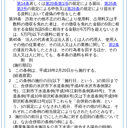
第14条
若しくは
第20条第1項
の規定による届出、
第25条
第3号
の規定による申告又は
第26条
の規定により提出す
る資料において虚偽の申告をした者
第39条
詐欺その他不正の行為により使用料、占用料又は手
数料の徴収を免れた者は、その徴収を免れた金額の5倍に相
当する金額
(当該5倍に相当する金額が5万円を超えないとき
は、5万円)
以下の過料に処する。
第40条
法人の代表者又は法人若しくは人の代理人、使用人
その他の従業者が、その法人又は人の業務に関して、
前2条
の違反行為をしたときは、その行為者を罰するほか、その
法人又は人に対しても、各本条の過料を科する。
附
則
(施行期日)
1
この条例は、平成18年2月20日から施行する。
(経過措置)
2
この条例の施行の日
(以下「施行日」という。)
の前日まで
に、合併前の水沢市下水道条例
(平成4年水沢市条例第2
号)
、江刺市下水道条例
(平成3年江刺市条例第49号)
、下水
道条例
(平成10年前沢町条例第6号)
又は下水道条例
(平成9年
胆沢町条例第13号)
(以下これらを「合併前の条例」とい
う。)
の規定によりなされた処分、手続その他の行為は、そ
れぞれこの条例の相当規定によりなされたものとみなす。
3
施行日の前日までにした行為に対する罰則の適用について
は、なお合併前の条例の例による。
(農業集落排水施設を公共下水道に統合する場合の特例)