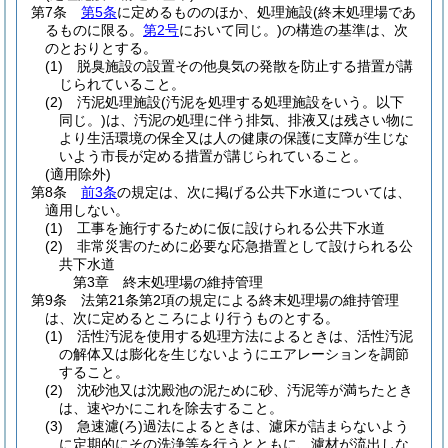
第7条
第5条
に定めるもののほか、処理施設
(終末処理場であ
るものに限る。
第2号
において同じ。)
の構造の基準は、次
のとおりとする。
(1)
脱臭施設の設置その他臭気の発散を防止する措置が講
じられていること。
(2)
汚泥処理施設
(汚泥を処理する処理施設をいう。以下
同じ。)
は、汚泥の処理に伴う排気、排液又は残さい物に
より生活環境の保全又は人の健康の保護に支障が生じな
いよう市長が定める措置が講じられていること。
(適用除外)
第8条
前3条
の規定は、次に掲げる公共下水道については、
適用しない。
(1)
工事を施行するために仮に設けられる公共下水道
(2)
非常災害のために必要な応急措置として設けられる公
共下水道
第3章
終末処理場の維持管理
第9条
法第21条第2項の規定による終末処理場の維持管理
は、次に定めるところにより行うものとする。
(1)
活性汚泥を使用する処理方法によるときは、活性汚泥
の解体又は膨化を生じないようにエアレーションを調節
すること。
(2)
沈砂池又は沈殿池の泥ために砂、汚泥等が満ちたとき
は、速やかにこれを除去すること。
(3)
急速濾
(ろ)
過法によるときは、濾床が詰まらないよう
に定期的にその洗浄等を行うとともに、濾材が流出しな