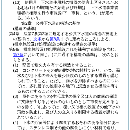
(13)
使用月 下水道使用料の徴収の便宜上区分されたお
おむね1月の期間
(その始期及び終期は、上下水道事業管
理者の権限を行う市長
(以下「市長」という。)
が定め
る。)
をいう。
第2章
公共下水道の構造の基準
(構造の基準)
第4条
法第7条第2項に規定する公共下水道の構造の技術上
の基準は、
次条
から
第8条
までに定めるところによる。
(排水施設及び処理施設に共通する構造の基準)
第5条
排水施設及び処理施設
(これを補完する施設を含む。
第7条
において同じ。)
に共通する構造の基準は、次のとお
りとする。
(1)
堅固で耐久力を有する構造とすること。
(2)
コンクリートその他の耐水性の材料で造り、かつ、漏
水及び地下水の浸入を最少限度のものとする措置が講じ
られていること。
ただし、雨水を排除すべきものについ
ては、多孔管その他雨水を地下に浸透させる機能を有す
るものとすることができる。
(3)
屋外にあるもの
(生活環境の保全又は人の健康の保護
に支障が生じるおそれのないものとして市長が定めるも
のを除く。)
にあっては、覆い又は柵の設置その他下水の
飛散を防止し、及び人の立入りを制限する措置が講じら
れていること。
(4)
下水の貯留等により腐食するおそれのある部分にあっ
ては、ステンレス鋼その他の腐食しにくい材料で造り、