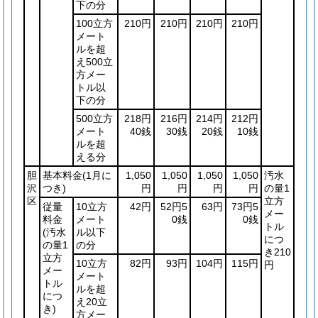
下の分
100立方
210円
210円
210円
210円
メート
ルを超
え500立
方メー
トル以
下の分
500立方
218円
216円
214円
212円
メート
40銭
30銭
20銭
10銭
ルを超
える分
胆
基本料金
(1月に
1,050
1,050
1,050
1,050
汚水
沢
つき)
円
円
円
円
の量1
区
立方
従量
10立方
42円
52円5
63円
73円5
メー
料金
メート
0銭
0銭
トル
(汚水
ル以下
につ
の量1
の分
き210
立方
10立方
82円
93円
104円
115円
円
メー
メート
トル
ルを超
につ
え20立
き)
方メー