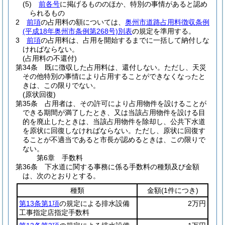
(5)
前各号
に掲げるもののほか、特別の事情があると認め
られるもの
2
前項
の占用料の額については、
奥州市道路占用料徴収条例
(平成18年奥州市条例第268号)
別表
の規定を準用する。
3
前項
の占用料は、占用を開始するまでに一括して納付しな
ければならない。
(占用料の不還付)
第34条
既に徴収した占用料は、還付しない。
ただし、天災
その他特別の事情により占用することができなくなったと
きは、この限りでない。
(原状回復)
第35条
占用者は、その許可により占用物件を設けることが
できる期間が満了したとき、又は当該占用物件を設ける目
的を廃止したときは、当該占用物件を除却し、公共下水道
を原状に回復しなければならない。
ただし、原状に回復す
ることが不適当であると市長が認めるときは、この限りで
ない。
第6章
手数料
第36条
下水道に関する事務に係る手数料の種類及び金額
は、次のとおりとする。
種類
金額
(1件につき)
第13条第1項
の規定による排水設備
2万円
工事指定店指定手数料