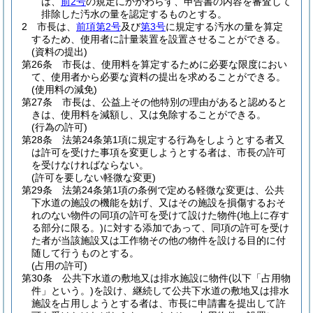
は、
前2号
の規定にかかわらず、申告書の内容を審査して
排除した汚水の量を認定するものとする。
2
市長は、
前項第2号
及び
第3号
に規定する汚水の量を算定
するため、使用者に計量装置を設置させることができる。
(資料の提出)
第26条
市長は、使用料を算定するために必要な限度におい
て、使用者から必要な資料の提出を求めることができる。
(使用料の減免)
第27条
市長は、公益上その他特別の理由があると認めると
きは、使用料を減額し、又は免除することができる。
(行為の許可)
第28条
法第24条第1項に規定する行為をしようとする者又
は許可を受けた事項を変更しようとする者は、市長の許可
を受けなければならない。
(許可を要しない軽微な変更)
第29条
法第24条第1項の条例で定める軽微な変更は、公共
下水道の施設の機能を妨げ、又はその施設を損傷するおそ
れのない物件の同項の許可を受けて設けた物件
(地上に存す
る部分に限る。)
に対する添加であって、同項の許可を受け
た者が当該施設又は工作物その他の物件を設ける目的に付
随して行うものとする。
(占用の許可)
第30条
公共下水道の敷地又は排水施設に物件
(以下「占用物
件」という。)
を設け、継続して公共下水道の敷地又は排水
施設を占用しようとする者は、市長に申請書を提出して許