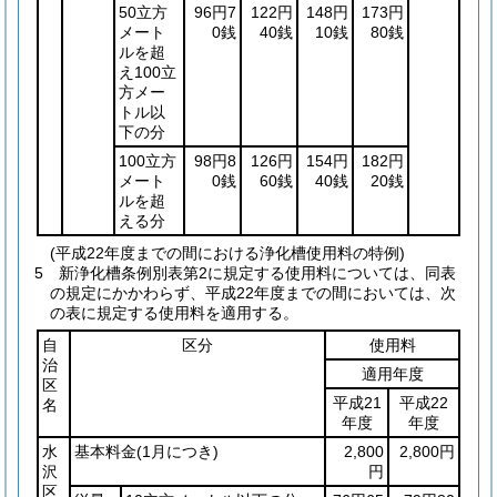
50立方
96円7
122円
148円
173円
メート
0銭
40銭
10銭
80銭
ルを超
え100立
方メー
トル以
下の分
100立方
98円8
126円
154円
182円
メート
0銭
60銭
40銭
20銭
ルを超
える分
(平成22年度までの間における浄化槽使用料の特例)
5
新浄化槽条例別表第2に規定する使用料については、同表
の規定にかかわらず、平成22年度までの間においては、次
の表に規定する使用料を適用する。
自
区分
使用料
治
適用年度
区
平成21
平成22
名
年度
年度
水
基本料金
(1月につき)
2,800
2,800円
沢
円
区