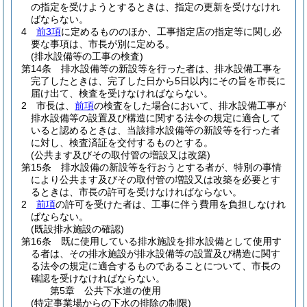
の指定を受けようとするときは、指定の更新を受けなけれ
ばならない。
4
前3項
に定めるもののほか、工事指定店の指定等に関し必
要な事項は、市長が別に定める。
(排水設備等の工事の検査)
第14条
排水設備等の新設等を行った者は、排水設備工事を
完了したときは、完了した日から5日以内にその旨を市長に
届け出て、検査を受けなければならない。
2
市長は、
前項
の検査をした場合において、排水設備工事が
排水設備等の設置及び構造に関する法令の規定に適合して
いると認めるときは、当該排水設備等の新設等を行った者
に対し、検査済証を交付するものとする。
(公共ます及びその取付管の増設又は改築)
第15条
排水設備の新設等を行おうとする者が、特別の事情
により公共ます及びその取付管の増設又は改築を必要とす
るときは、市長の許可を受けなければならない。
2
前項
の許可を受けた者は、工事に伴う費用を負担しなけれ
ばならない。
(既設排水施設の確認)
第16条
既に使用している排水施設を排水設備として使用す
る者は、その排水施設が排水設備等の設置及び構造に関す
る法令の規定に適合するものであることについて、市長の
確認を受けなければならない。
第5章
公共下水道の使用
(特定事業場からの下水の排除の制限)