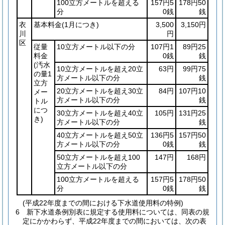
100立方メートルを超える
157円5
178円50
分
0銭
銭
衣
基本料金
(1月につき)
3,500
3,150円
川
円
区
従量
10立方メートル以下の分
107円1
89円25
料金
0銭
銭
(汚水
10立方メートルを超え20立
63円
99円75
の量1
方メートル以下の分
銭
立方
20立方メートルを超え30立
84円
107円10
メー
方メートル以下の分
銭
トル
につ
30立方メートルを超え40立
105円
131円25
き)
方メートル以下の分
銭
40立方メートルを超え50立
136円5
157円50
方メートル以下の分
0銭
銭
50立方メートルを超え100
147円
168円
立方メートル以下の分
100立方メートルを超える
157円5
178円50
分
0銭
銭
(平成22年度までの間における下水道使用料の特例)
6
新下水道条例別表に規定する使用料については、同表の規
定にかかわらず、平成22年度までの間においては、次の表