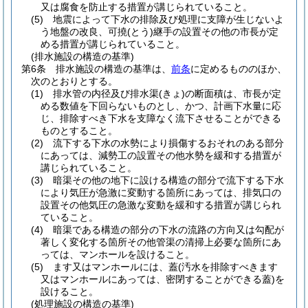
又は腐食を防止する措置が講じられていること。
(5)
地震によって下水の排除及び処理に支障が生じないよ
う地盤の改良、可撓
(とう)
継手の設置その他の市長が定
める措置が講じられていること。
(排水施設の構造の基準)
第6条
排水施設の構造の基準は、
前条
に定めるもののほか、
次のとおりとする。
(1)
排水管の内径及び排水渠
(きょ)
の断面積は、市長が定
める数値を下回らないものとし、かつ、計画下水量に応
じ、排除すべき下水を支障なく流下させることができる
ものとすること。
(2)
流下する下水の水勢により損傷するおそれのある部分
にあっては、減勢工の設置その他水勢を緩和する措置が
講じられていること。
(3)
暗渠その他の地下に設ける構造の部分で流下する下水
により気圧が急激に変動する箇所にあっては、排気口の
設置その他気圧の急激な変動を緩和する措置が講じられ
ていること。
(4)
暗渠である構造の部分の下水の流路の方向又は勾配が
著しく変化する箇所その他管渠の清掃上必要な箇所にあ
っては、マンホールを設けること。
(5)
ます又はマンホールには、蓋
(汚水を排除すべきます
又はマンホールにあっては、密閉することができる蓋)
を
設けること。
(処理施設の構造の基準)