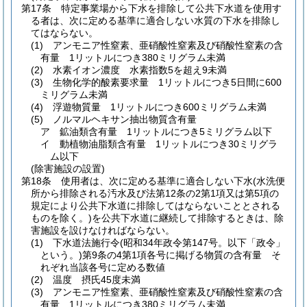
第17条
特定事業場から下水を排除して公共下水道を使用す
る者は、次に定める基準に適合しない水質の下水を排除し
てはならない。
(1)
アンモニア性窒素、亜硝酸性窒素及び硝酸性窒素の含
有量 1リットルにつき380ミリグラム未満
(2)
水素イオン濃度 水素指数5を超え9未満
(3)
生物化学的酸素要求量 1リットルにつき5日間に600
ミリグラム未満
(4)
浮遊物質量 1リットルにつき600ミリグラム未満
(5)
ノルマルヘキサン抽出物質含有量
ア
鉱油類含有量 1リットルにつき5ミリグラム以下
イ
動植物油脂類含有量 1リットルにつき30ミリグラ
ム以下
(除害施設の設置)
第18条
使用者は、次に定める基準に適合しない下水
(水洗便
所から排除される汚水及び法第12条の2第1項又は第5項の
規定により公共下水道に排除してはならないこととされる
ものを除く。)
を公共下水道に継続して排除するときは、除
害施設を設けなければならない。
(1)
下水道法施行令
(昭和34年政令第147号。以下「政令」
という。)
第9条の4第1項各号に掲げる物質の含有量 そ
れぞれ当該各号に定める数値
(2)
温度 摂氏45度未満
(3)
アンモニア性窒素、亜硝酸性窒素及び硝酸性窒素の含
有量 1リットルにつき380ミリグラム未満