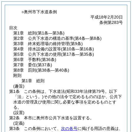
○奥州市下水道条例
平成18年2月20日
条例第283号
目次
第1章
総則
(第1条―第3条)
第2章
公共下水道の構造の基準
(第4条―第8条)
第3章
終末処理場の維持管理
(第9条)
第4章
排水設備の設置等
(第10条―第16条)
第5章
公共下水道の使用
(第17条―第35条)
第6章
手数料
(第36条)
第7章
委任
(第37条)
第8章
罰則
(第38条―第40条)
附則
第1章
総則
(趣旨)
第1条
この条例は、下水道法
(昭和33年法律第79号。以下
「法」という。)
その他の法令で定めるもののほか、公共下
水道の管理及び使用に関し必要な事項を定めるものとす
る。
(設置)
第2条
本市に奥州市公共下水道を設置する。
(定義)
第3条
この条例において、
次の各号
に掲げる用語の意義は、