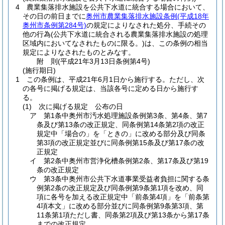
4
農業集落排水施設を公共下水道に統合する場合において、
その日の前日までに
奥州市農業集落排水施設条例
(平成18年
奥州市条例第284号)
の規定によりなされた処分、手続その
他の行為
(公共下水道に統合される農業集落排水施設の処理
区域内においてなされたものに限る。)
は、この条例の相当
規定によりなされたものとみなす。
附
則
(平成21年3月13日
条例第4号)
(施行期日)
1
この条例は、平成21年6月1日から施行する。
ただし、次
の各号に掲げる規定は、当該各号に定める日から施行す
る。
(1)
次に掲げる規定 公布の日
ア
第1条中奥州市汚水処理施設条例第3条、第4条、第7
条及び第13条の改正規定、同条例第14条第2項の改正
規定中「場合の」を「ときの」に改める部分及び同条
第3項の改正規定並びに同条例第15条及び第17条の改
正規定
イ
第2条中奥州市営浄化槽条例第2条、第17条及び第19
条の改正規定
ウ
第3条中奥州市公共下水道事業受益者負担に関する条
例第2条の改正規定及び同条例第9条第1項を改め、同
項に各号を加える改正規定中「前条第4項」を「前条第
4項本文」に改める部分並びに同条例第9条第3項、第
11条第1項ただし書、同条第2項及び第13条から第17条
までの改正規定