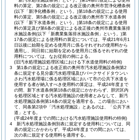
「新汚水処理施設条例」という。)
第14条の規定による使用
料の算定、第2条の規定による改正後の奥州市営浄化槽条例
(以下「新浄化槽条例」という。)
第18条の規定による使用
料の算定、第5条の規定による改正後の奥州市下水道条例
(以下「新下水道条例」という。)
第18条の規定による使用
料の算定及び第6条の規定による改正後の奥州市農業集落排
水施設条例
(以下「新農業集落排水施設条例」という。)
第
17条の規定による使用料の算定については、平成21年6月1
日以後に始期を定める使用月に係るそれぞれの使用料から
適用し、同日前に始期を定める使用月に係るそれぞれの使
用料については、なお従前の例による。
(旧汚水処理施設処理区域における下水道使用料の特例)
3
第1条の規定による改正前の奥州市汚水処理施設条例第2
条に規定する見分森汚水処理場及びパークサイドタウンい
さわ汚水処理場に係る処理区域において市の公共下水道を
使用する者が納入すべき使用料の算定は、平成24年度まで
の間、新下水道条例第18条の規定にかかわらず、胆沢区内
を処理区域とする汚水処理施設の使用者とみなして、新汚
水処理施設条例第14条の規定を適用する。
この場合におい
て、同条第2項中「汚水処理施設」とあるのは、「公共下水
道」とする。
(平成24年度までの間における汚水処理施設使用料の特例)
4
新汚水処理施設条例別表に規定する使用料については、同
表の規定にかかわらず、平成24年度までの間においては、
次の表に規定する使用料を適用する。