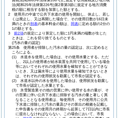
費税法
(昭和63年法律第108号)
に規定する消費税及び地方税
法
(昭和25年法律第226号)
第2章第3節に規定する地方消費
税の額に相当する額を加算した額とする。
2
使用月の中途で公共下水道の使用を開始し、休止し、若し
くは廃止し、又は再開した場合で、その使用日数が16日未
満のときの
別表
の基本料金の額は、
同表
に定める額の2分の
1の額とする。
3
前2項
の規定により算定した額に1円未満の端数が生じた
ときは、これを切り捨てるものとする。
(汚水の量の認定)
第25条
使用者が排除した汚水の量の認定は、次に定めると
ころによる。
(1)
水道水を使用した場合は、その使用水量とする。
ただ
し、2以上の使用者が給水装置を共同で使用している場合
等においてそれぞれの使用水量を確知することができな
いとき、又は漏水等により使用水量を確知できないとき
は、それぞれの使用状況を勘案して市長が認定する。
(2)
水道水以外の水を使用した場合は、使用状況を勘案し
て市長が認定した水量とする。
(3)
氷雪製造業その他の営業に伴い使用する水の量が、そ
の営業に伴い公共下水道に排除する汚水の量と著しく異
なることとなる使用者は、毎使用月、その使用月に公共
下水道に排除した汚水の量及びその算出の根拠を記載し
た申告書をその使用月の終期から起算して7日以内に市長
に提出しなければならない。
この場合において、市長