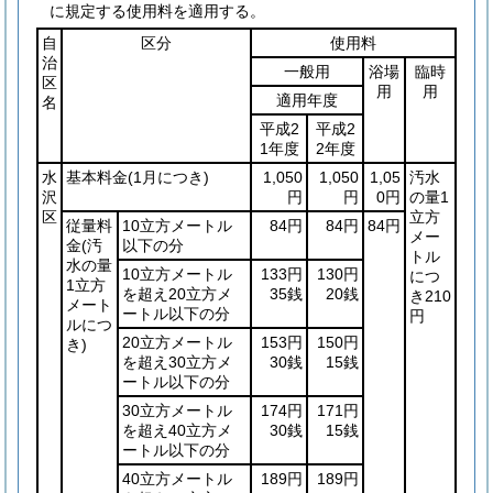
に規定する使用料を適用する。
自
区分
使用料
治
一般用
浴場
臨時
区
用
用
適用年度
名
平成2
平成2
1年度
2年度
水
基本料金
(1月につき)
1,050
1,050
1,05
汚水
沢
円
円
0円
の量1
区
立方
従量料
10立方メートル
84円
84円
84円
メー
金
(汚
以下の分
トル
水の量
10立方メートル
133円
130円
につ
1立方
を超え20立方メ
35銭
20銭
き210
メート
ートル以下の分
円
ルにつ
20立方メートル
153円
150円
き)
を超え30立方メ
30銭
15銭
ートル以下の分
30立方メートル
174円
171円
を超え40立方メ
30銭
15銭
ートル以下の分
40立方メートル
189円
189円