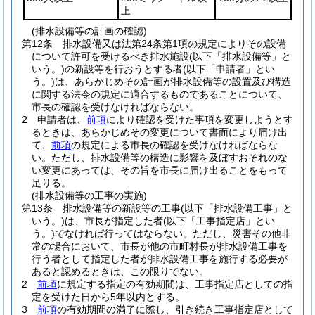
上
(排水設備等の計画の確認)
第12条
排水設備又は法第24条第1項の規定によりその設備
について許可を受けるべき排水施設
(以下「排水設備等」と
いう。)
の新設等を行おうとする者
(以下「申請者」とい
う。)
は、あらかじめその計画が排水設備等の設置及び構造
に関する法令の規定に適合するものであることについて、
市長の確認を受けなければならない。
2
申請者は、
前項
により確認を受けた事項を変更しようとす
るときは、あらかじめその変更について書面により届け出
て、
前項
の規定による市長の確認を受けなければならな
い。
ただし、排水設備等の構造に影響を及ぼすおそれのな
い変更にあっては、その旨を市長に届け出ることをもって
足りる。
(排水設備等の工事の実施)
第13条
排水設備等の新設等の工事
(以下「排水設備工事」と
いう。)
は、市長が指定した者
(以下「工事指定店」とい
う。)
でなければ行ってはならない。
ただし、災害その他非
常の場合において、市長が他の市町村長が排水設備工事を
行う者として指定した者が排水設備工事を施行する必要が
あると認めるときは、この限りでない。
2
前項
に規定する指定の有効期間は、工事指定店としての指
定を受けた日から5年以内とする。
3
前項
の有効期間の満了に際し、引き続き工事指定店として