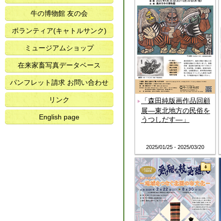
牛の博物館 友の会
ボランティア(キャトルサンク)
ミュージアムショップ
在来家畜写真データベース
パンフレット請求 お問い合わせ
リンク
「森田純版画作品回顧
展―東北地方の民俗を
English page
うつしだす―」
2025/01/25 - 2025/03/20