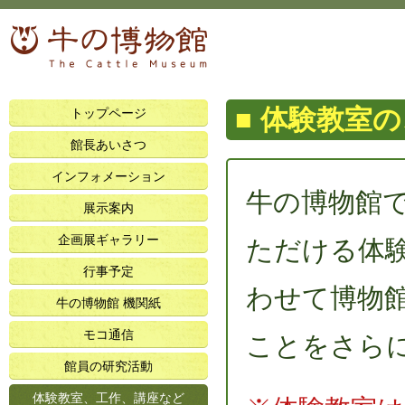
体験教室の
トップページ
館長あいさつ
インフォメーション
牛の博物館
展示案内
企画展ギャラリー
ただける体
行事予定
わせて博物
牛の博物館 機関紙
モコ通信
ことをさら
館員の研究活動
体験教室、工作、講座など