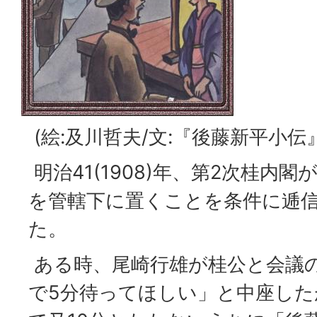
(絵:及川哲夫/文:『後藤新平小伝
明治41(1908)年、第2次桂内
を管轄下に置くことを条件に逓
た。
ある時、尾崎行雄が桂公と会議
で5分待ってほしい」と中座し