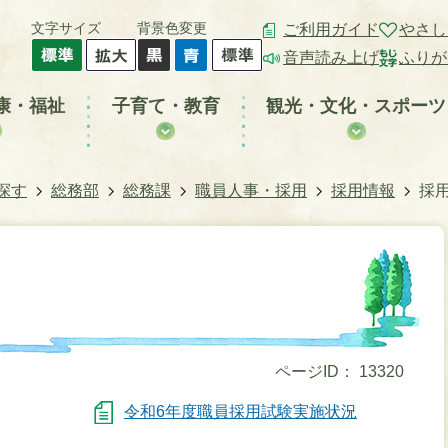
文字サイズ
背景色変更
ご利用ガイド
やさし
音声読み上げ
ふりが
康・福祉
子育て・教育
観光・文化・スポーツ
探す
総務部
総務課
職員人事・採用
採用情報
採
ページID：
13320
令和6年度職員採用試験実施状況