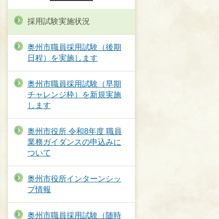
採用試験実施状況
奥州市職員採用試験（後期
日程）を実施します
奥州市職員採用試験（早期
チャレンジ枠）を新規実施
します
奥州市役所 令和8年度 職員
業務ガイダンスの申込みに
ついて
奥州市役所インターンシッ
プ情報
奥州市職員採用試験（随時