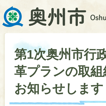
第1次奥州市行
革プランの取組
お知らせします