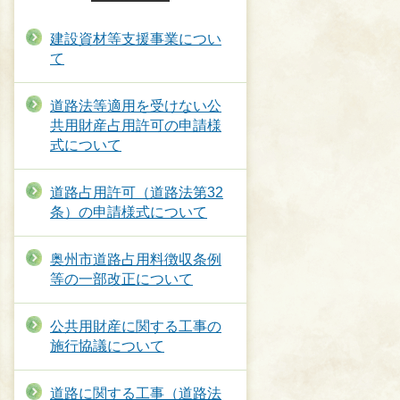
建設資材等支援事業につい
て
道路法等適用を受けない公
共用財産占用許可の申請様
式について
道路占用許可（道路法第32
条）の申請様式について
奥州市道路占用料徴収条例
等の一部改正について
公共用財産に関する工事の
施行協議について
道路に関する工事（道路法