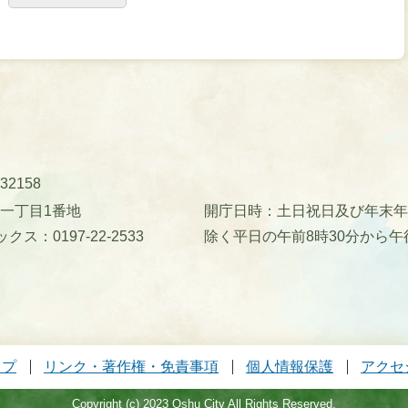
32158
町一丁目1番地
開庁日時：土日祝日及び年末年始(
クス：0197-22-2533
除く平日の午前8時30分から午
ップ
リンク・著作権・免責事項
個人情報保護
アクセ
Copyright (c) 2023 Oshu City All Rights Reserved.