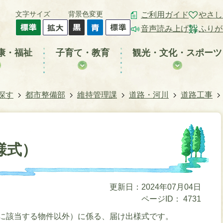
文字サイズ
背景色変更
ご利用ガイド
やさし
音声読み上げ
ふりが
康・福祉
子育て・教育
観光・文化・スポーツ
探す
都市整備部
維持管理課
道路・河川
道路工事
様式）
更新日：2024年07月04日
ページID：
4731
条に該当する物件以外）に係る、届け出様式です。