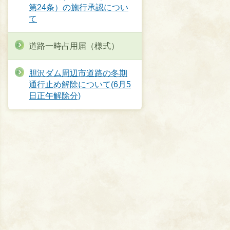
第24条）の施行承認につい
て
道路一時占用届（様式）
胆沢ダム周辺市道路の冬期
通行止め解除について(6月5
日正午解除分)