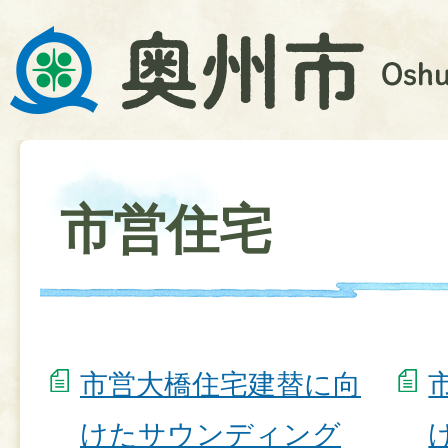
市営住宅
市営⼤橋住宅建替に向
けたサウンディング