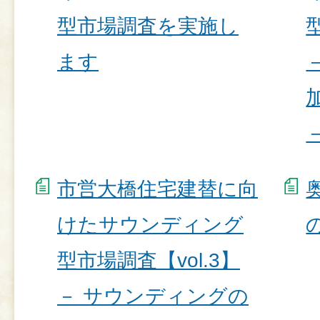
型市場調査を実施し
ます
市営⼤橋住宅建替に向
けたサウンディング
型市場調査【vol.3】
－ サウンディングの