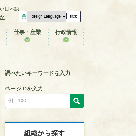
い日本語
翻訳
な
仕事・産業
行政情報
調べたいキーワードを入力
ページIDを入力
組織から探す