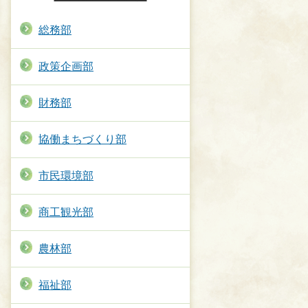
総務部
政策企画部
財務部
協働まちづくり部
市民環境部
商工観光部
農林部
福祉部