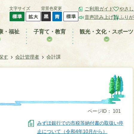
文字サイズ
背景色変更
ご利用ガイド
やさし
音声読み上げ
ふりが
康・福祉
子育て・教育
観光・文化・スポーツ
探す
会計管理者
会計課
ページID：
101
みずほ銀行での市税等納付書の取扱い停
止について（令和4年10月から）