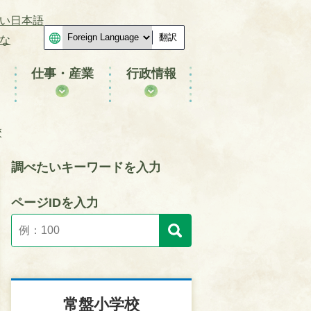
い日本語
翻訳
な
仕事・産業
行政情報
校
調べたいキーワードを入力
ページIDを入力
常盤小学校