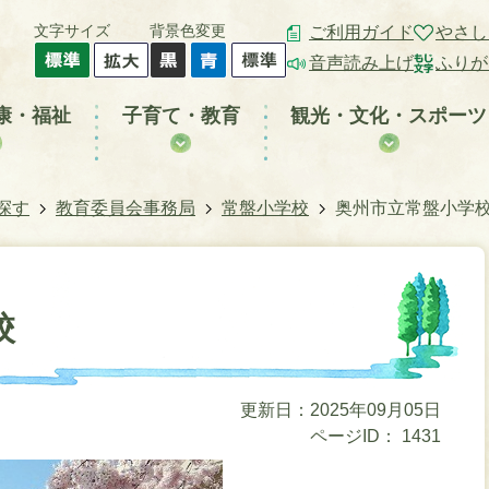
文字サイズ
背景色変更
ご利用ガイド
やさし
音声読み上げ
ふりが
康・福祉
子育て・教育
観光・文化・スポーツ
探す
教育委員会事務局
常盤小学校
奥州市立常盤小学
校
更新日：2025年09月05日
ページID：
1431