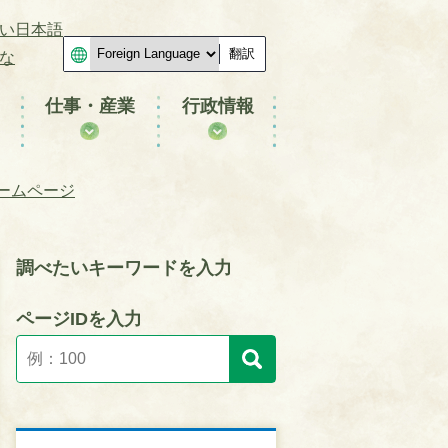
い日本語
翻訳
な
仕事・産業
行政情報
ームページ
調べたいキーワードを入力
ページIDを入力