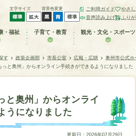
文字サイズ
背景色変更
ご利用ガイド
やさし
音声読み上げ
ふりが
康・福祉
子育て・教育
観光・文化・スポーツ
探す
政策企画部
市長公室
広報・広聴
奥州市公式ホ
ちっと奥州」からオンライン手続きができるようになりました
っと奥州」からオンライ
ようになりました
更新日：2026年07月29日