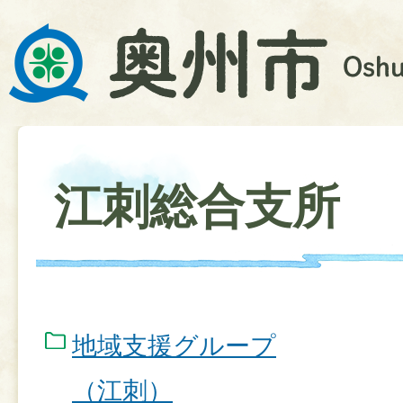
江刺総合支所
地域支援グループ
（江刺）