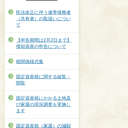
民法改正に伴う連帯債務者
（共有者）の取扱いについ
て
【申告期間は2月2日まで】
償却資産の申告について
税関係様式集
固定資産税に関する縦覧・
閲覧
固定資産税にかかる土地及
び家屋の現況調査を実施し
ます
固定資産税（家屋）の減額