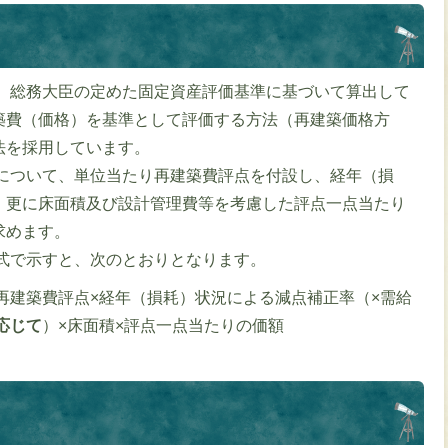
、総務大臣の定めた固定資産評価基準に基づいて算出して
築費（価格）を基準として評価する方法（再建築価格方
法を採用しています。
について、単位当たり再建築費評点を付設し、経年（損
、更に床面積及び設計管理費等を考慮した評点一点当たり
求めます。
式で示すと、次のとおりとなります。
再建築費評点×経年（損耗）状況による減点補正率（×需給
応じて
）×床面積×評点一点当たりの価額