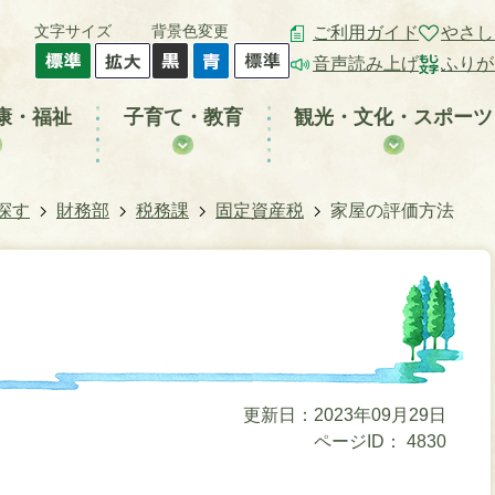
文字サイズ
背景色変更
ご利用ガイド
やさし
音声読み上げ
ふりが
康・福祉
子育て・教育
観光・文化・スポーツ
探す
財務部
税務課
固定資産税
家屋の評価方法
更新日：2023年09月29日
ページID：
4830