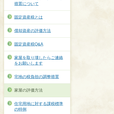
措置について
固定資産税とは
償却資産の評価方法
固定資産税Q&A
家屋を取り壊したらご連絡
をお願いします
宅地の税負担の調整措置
家屋の評価方法
住宅用地に対する課税標準
の特例