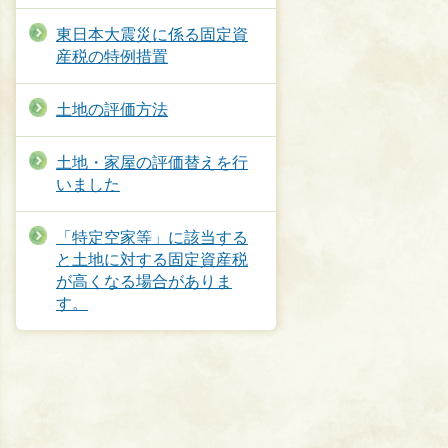
東日本大震災に係る固定資
産税の特例措置
土地の評価方法
土地・家屋の評価替えを行
いました
「特定空家等」に該当する
と土地に対する固定資産税
が高くなる場合がありま
す。