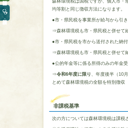
森林環境税は国税ですが、個人市・
均等割と同じ徴収方法になります。
●市・県民税を事業所が給与から引
⇒森林環境税も市・県民税と併せて
●市・県民税を市から送付された納
⇒森林環境税も市・県民税と併せて
●公的年金等に係る所得のみの年金
⇒
令和6年度に限り
、年度後半（10月
とめて森林環境税の全額を特別徴収
非課税基準
次の方については森林環境税は課税