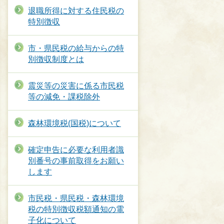
退職所得に対する住民税の
特別徴収
市・県民税の給与からの特
別徴収制度とは
震災等の災害に係る市民税
等の減免・課税除外
森林環境税(国税)について
確定申告に必要な利用者識
別番号の事前取得をお願い
します
市民税・県民税・森林環境
税の特別徴収税額通知の電
子化について