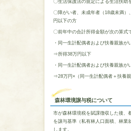
〇生活保護法の規定による生活扶助
〇障がい者、未成年者（18歳未満）
円以下の方
〇前年中の合計所得金額が次の算式
・同一生計配偶者および扶養親族が
⇒所得38万円以下
・同一生計配偶者および扶養親族が
⇒28万円×（同一生計配偶者＋扶養親族
森林環境譲与税について
市が森林環境税を賦課徴収した後、
を譲与基準（私有林人口面積、林業
します。