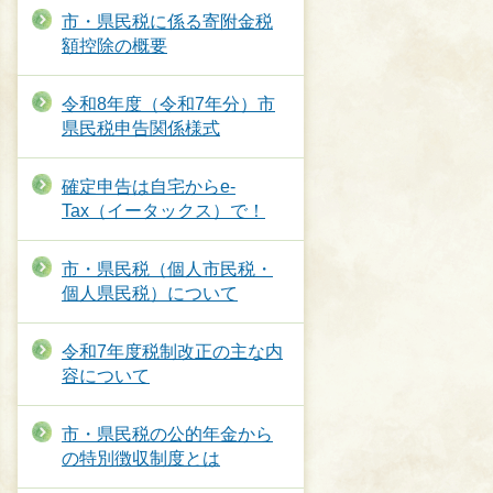
市・県民税に係る寄附金税
額控除の概要
令和8年度（令和7年分）市
県民税申告関係様式
確定申告は自宅からe‐
Tax（イータックス）で！
市・県民税（個人市民税・
個人県民税）について
令和7年度税制改正の主な内
容について
市・県民税の公的年金から
の特別徴収制度とは