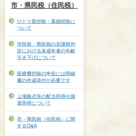
市・県民税（住民税）
ひとり親控除・寡婦控除に
ついて
市民税・県民税の非課税判
定における未成年者の年齢
引き下げについて
医療費控除の申告には明細
書の作成添付が必要です
上場株式等の配当所得や譲
渡所得について
市・県民税（住民税）に関
するQ&A