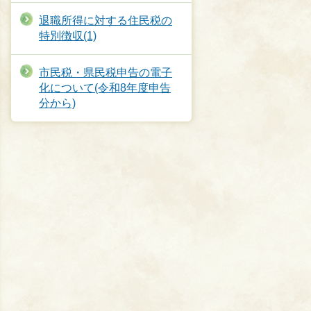
退職所得に対する住民税の
特別徴収(1)
市民税・県民税申告の電子
化について(令和8年度申告
分から)