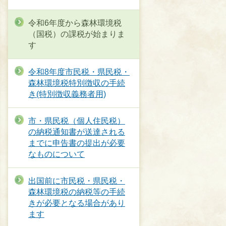
令和6年度から森林環境税
（国税）の課税が始まりま
す
令和8年度市民税・県民税・
森林環境税特別徴収の手続
き(特別徴収義務者用)
市・県民税（個人住民税）
の納税通知書が送達される
までに申告書の提出が必要
なものについて
出国前に市民税・県民税・
森林環境税の納税等の手続
きが必要となる場合があり
ます