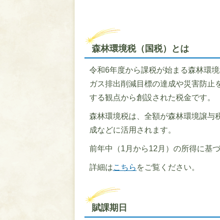
森林環境税（国税）とは
令和6年度から課税が始まる森林環
ガス排出削減目標の達成や災害防止
する観点から創設された税金です。
森林環境税は、全額が森林環境譲与
成などに活用されます。
前年中（1月から12月）の所得に基
詳細は
こちら
をご覧ください。
賦課期日