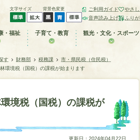
文字サイズ
背景色変更
ご利用ガイド
やさし
音声読み上げ
ふりが
康・福祉
子育て・教育
観光・文化・スポーツ
探す
財務部
税務課
市・県民税（住民税）
森林環境税（国税）の課税が始まります
林環境税（国税）の課税が
更新日：2024年04月22日