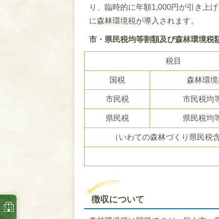
り、臨時的に年額1,000円が引き
に森林環境税が導入されます。
市・県民税均等割額及び森林環境税
税目
国税
森林環境
市民税
市民税均
県民税
県民税均
（いわての森林づくり県民税
徴収について