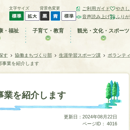
文字サイズ
背景色変更
ご利用ガイド
やさし
音声読み上げ
ふりが
康・福祉
子育て・教育
観光・文化・スポーツ
探す
協働まちづくり部
生涯学習スポーツ課
ボランティ
部事業を紹介します
事業を紹介します
更新日：2024年08月22日
ページID：
4016