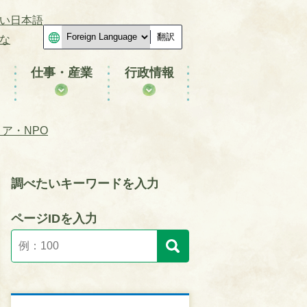
い日本語
翻訳
な
仕事・産業
行政情報
ア・NPO
調べたいキーワードを入力
ページIDを入力