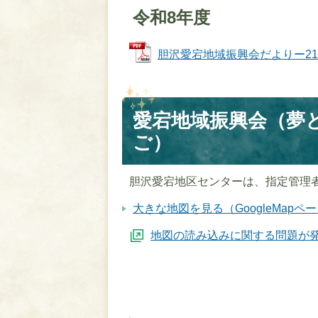
令和8年度
胆沢愛宕地域振興会だよりー218号 
愛宕地域振興会（夢
ご）
胆沢愛宕地区センターは、指定管理
大きな地図を見る（GoogleMapペ
地図の読み込みに関する問題が