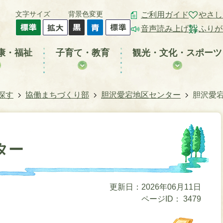
文字サイズ
背景色変更
ご利用ガイド
やさし
音声読み上げ
ふりが
康・福祉
子育て・教育
観光・文化・スポーツ
探す
協働まちづくり部
胆沢愛宕地区センター
胆沢愛
ター
更新日：2026年06月11日
ページID：
3479