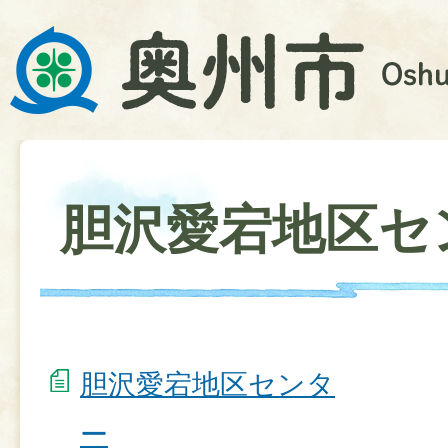
胆沢愛宕地区セ
胆沢愛宕地区センタ
ー