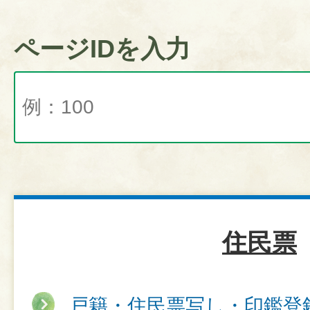
ページIDを入力
住民票
戸籍・住民票写し・印鑑登