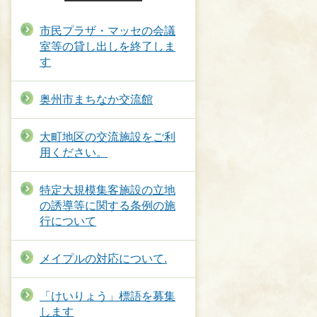
市民プラザ・マッセの会議
室等の貸し出しを終了しま
す
奥州市まちなか交流館
大町地区の交流施設をご利
用ください。
特定大規模集客施設の立地
の誘導等に関する条例の施
行について
メイプルの対応について.
「けいりょう」標語を募集
します