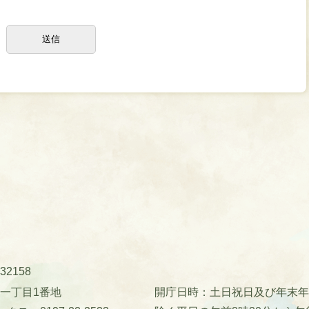
32158
町一丁目1番地
開庁日時：土日祝日及び年末年始(