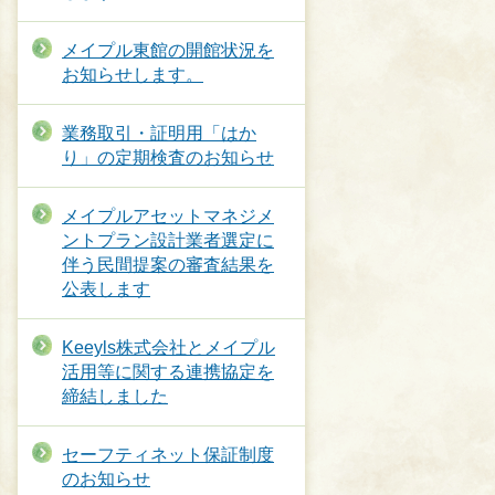
メイプル東館の開館状況を
お知らせします。
業務取引・証明用「はか
り」の定期検査のお知らせ
メイプルアセットマネジメ
ントプラン設計業者選定に
伴う民間提案の審査結果を
公表します
Keeyls株式会社とメイプル
活用等に関する連携協定を
締結しました
セーフティネット保証制度
のお知らせ