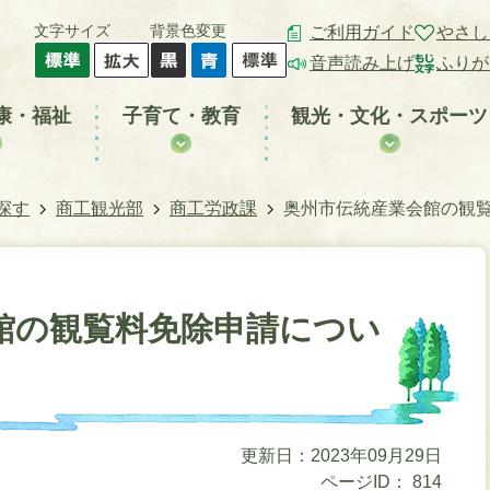
文字サイズ
背景色変更
ご利用ガイド
やさし
音声読み上げ
ふりが
康・福祉
子育て・教育
観光・文化・スポーツ
探す
商工観光部
商工労政課
奥州市伝統産業会館の観
館の観覧料免除申請につい
更新日：2023年09月29日
ページID：
814