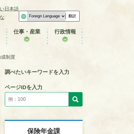
い日本語
翻訳
な
仕事・産業
行政情報
助成制度
調べたいキーワードを入力
ページIDを入力
保険年金課