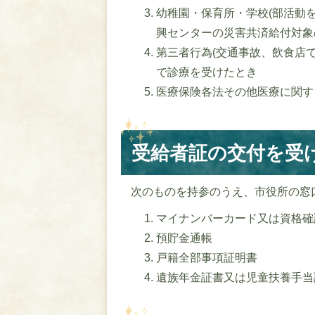
幼稚園・保育所・学校(部活動
興センターの災害共済給付対象
第三者行為(交通事故、飲食店
で診療を受けたとき
医療保険各法その他医療に関す
受給者証の交付を受
次のものを持参のうえ、市役所の窓
マイナンバーカード又は資格確
預貯金通帳
戸籍全部事項証明書
遺族年金証書又は児童扶養手当