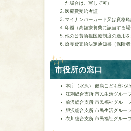
た場合は、写しで可）
医療費受給者証
マイナンバーカード又は資格確
印鑑（高額療養費に該当する場
他の公費負担医療制度の適用を
療養費支給決定通知書（保険者
市役所の窓口
本庁（水沢） 健康こども部 保険年金
江刺総合支所 市民生活グループ 01
前沢総合支所 市民福祉グループ 01
胆沢総合支所 市民生活グループ 01
衣川総合支所 市民福祉グループ 01