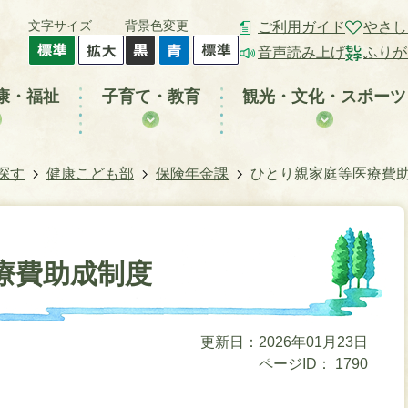
文字サイズ
背景色変更
ご利用ガイド
やさし
音声読み上げ
ふりが
康・福祉
子育て・教育
観光・文化・スポーツ
探す
健康こども部
保険年金課
ひとり親家庭等医療費
療費助成制度
更新日：2026年01月23日
ページID：
1790