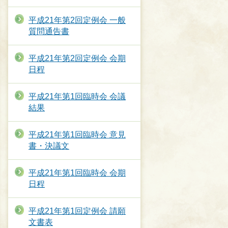
平成21年第2回定例会 一般
質問通告書
平成21年第2回定例会 会期
日程
平成21年第1回臨時会 会議
結果
平成21年第1回臨時会 意見
書・決議文
平成21年第1回臨時会 会期
日程
平成21年第1回定例会 請願
文書表