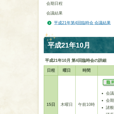
会期日程
会議結果
平成21年第4回臨時会 会議結果
平成21年10月
平成21年10月 第4回臨時会の詳細
日程
曜日
時間
会
会
15日
木曜日
午前10時
諸