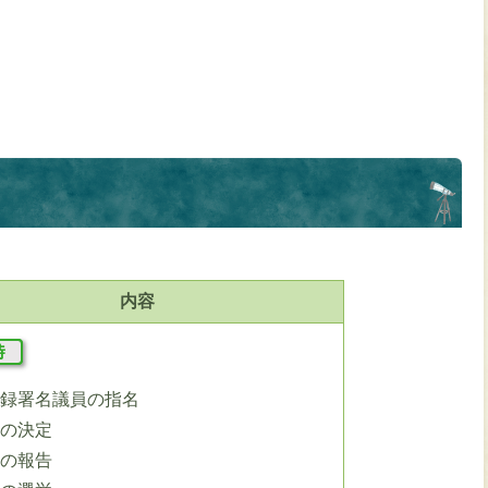
内容
議録署名議員の指名
期の決定
般の報告