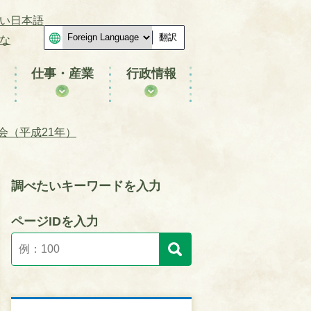
い日本語
翻訳
な
仕事・産業
行政情報
会（平成21年）
調べたいキーワードを入力
ページIDを入力