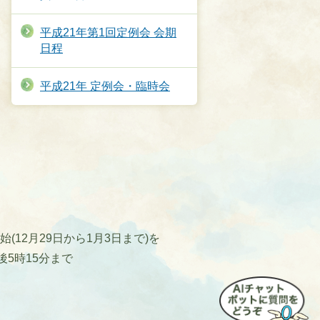
平成21年第1回定例会 会期
日程
平成21年 定例会・臨時会
12月29日から1月3日まで)を
後5時15分まで