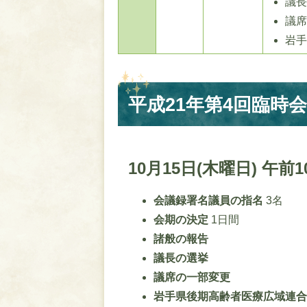
議
議
岩
平成21年第4回臨時会
10月15日(木曜日) 午前1
会議録署名議員の指名
3名
会期の決定
1日間
諸般の報告
議長の選挙
議席の一部変更
岩手県後期高齢者医療広域連