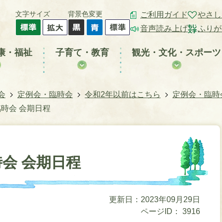
文字サイズ
背景色変更
ご利用ガイド
やさし
音声読み上げ
ふりが
康・福祉
子育て・教育
観光・文化・スポーツ
会
定例会・臨時会
令和2年以前はこちら
定例会・臨時
臨時会 会期日程
時会 会期日程
更新日：2023年09月29日
ページID：
3916