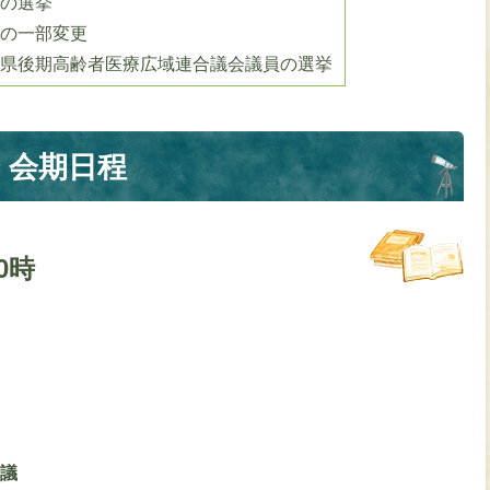
長の選挙
席の一部変更
手県後期高齢者医療広域連合議会議員の選挙
 会期日程
0時
合議