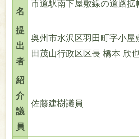
市道駅南下屋敷線の道路拡
名
提
奥州市水沢区羽田町字小屋敷
出
田茂山行政区区長 橋本 欣
者
紹
介
佐藤建樹議員
議
員