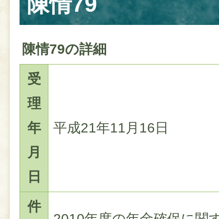
陳情79
陳情79の詳細
受
理
年
平成21年11月16日
月
日
件
2010年度の年金確保に関