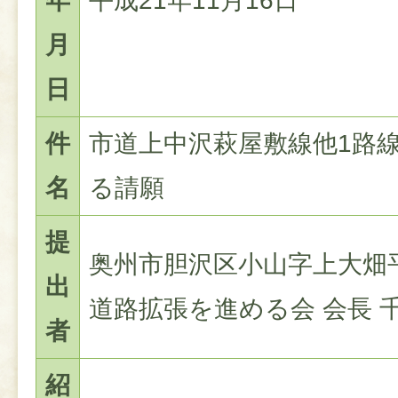
年
平成21年11月16日
月
日
件
市道上中沢萩屋敷線他1路
名
る請願
提
奥州市胆沢区小山字上大畑平
出
道路拡張を進める会 会長 千
者
紹