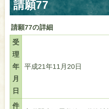
請願77
請願77の詳細
受
理
年
平成21年11月20日
月
日
件