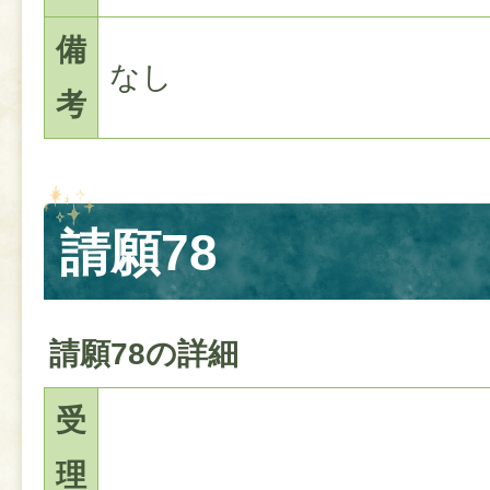
備
なし
考
請願78
請願78の詳細
受
理