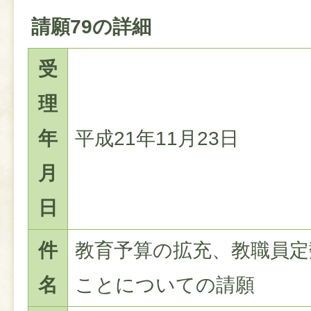
請願79の詳細
受
理
年
平成21年11月23日
月
日
件
教育予算の拡充、教職員定
名
ことについての請願