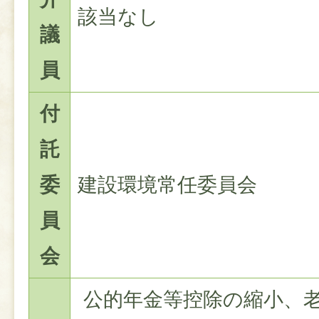
該当なし
議
員
付
託
委
建設環境常任委員会
員
会
公的年金等控除の縮小、