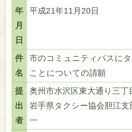
年
平成21年11月20日
月
日
件
市のコミュニティバスにタ
名
ことについての請願
提
奥州市水沢区東大通り三丁目
出
岩手県タクシー協会胆江支部
者
一