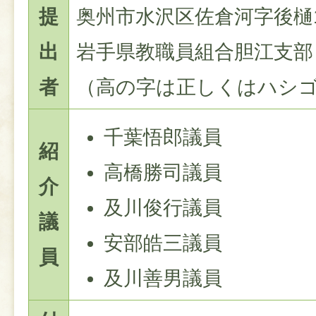
提
奥州市水沢区佐倉河字後樋1
出
岩手県教職員組合胆江支部 
者
（高の字は正しくはハシ
千葉悟郎議員
紹
高橋勝司議員
介
及川俊行議員
議
安部皓三議員
員
及川善男議員