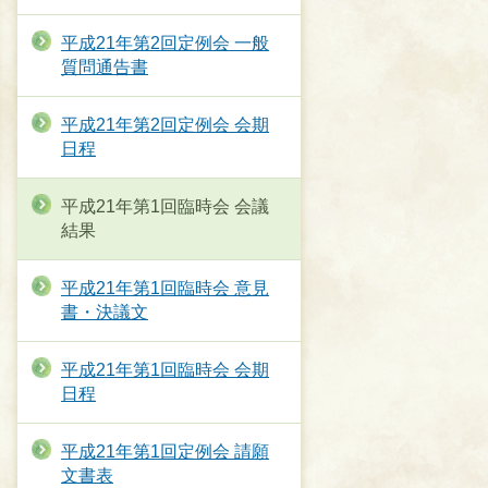
平成21年第2回定例会 一般
質問通告書
平成21年第2回定例会 会期
日程
平成21年第1回臨時会 会議
結果
平成21年第1回臨時会 意見
書・決議文
平成21年第1回臨時会 会期
日程
平成21年第1回定例会 請願
文書表