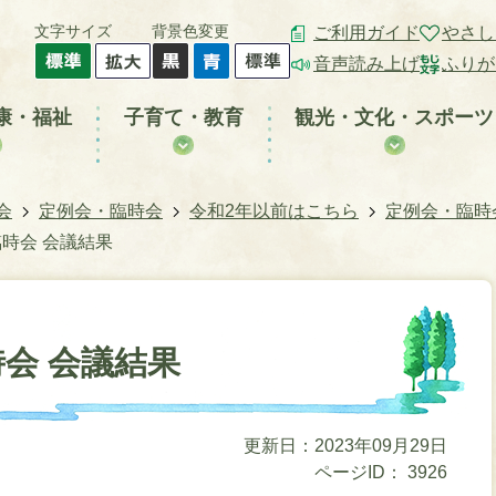
文字サイズ
背景色変更
ご利用ガイド
やさし
音声読み上げ
ふりが
康・福祉
子育て・教育
観光・文化・スポーツ
会
定例会・臨時会
令和2年以前はこちら
定例会・臨時
臨時会 会議結果
時会 会議結果
更新日：2023年09月29日
ページID：
3926