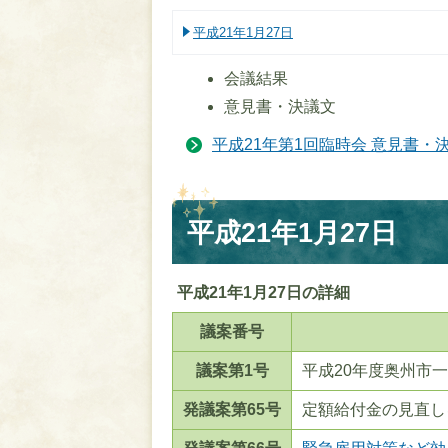
平成21年1月27日
会議結果
意見書・決議文
平成21年第1回臨時会 意見書・
平成21年1月27日
平成21年1月27日の詳細
議案番号
議案第1号
平成20年度奥州市
発議案第65号
定額給付金の見直し