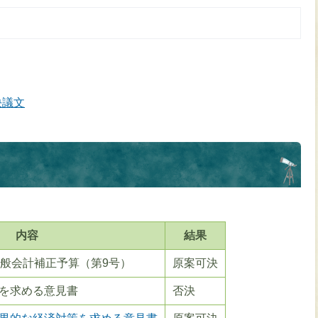
決議文
内容
結果
一般会計補正予算（第9号）
原案可決
を求める意見書
否決