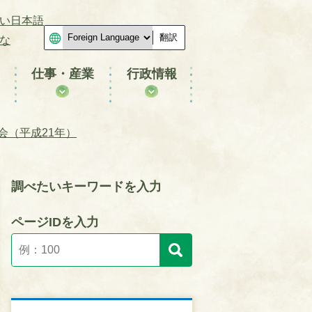
い日本語
翻訳
な
仕事・産業
行政情報
会（平成21年）
調べたいキーワードを入力
ページIDを入力