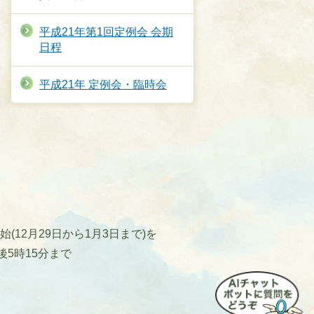
平成21年第1回定例会 会期
日程
平成21年 定例会・臨時会
12月29日から1月3日まで)を
後5時15分まで