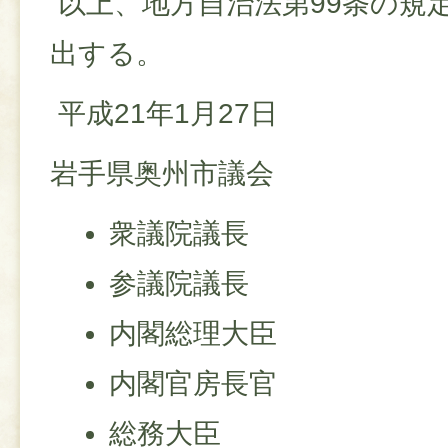
以上、地方自治法第99条の規
出する。
平成21年1月27日
岩手県奥州市議会
衆議院議長
参議院議長
内閣総理大臣
内閣官房長官
総務大臣