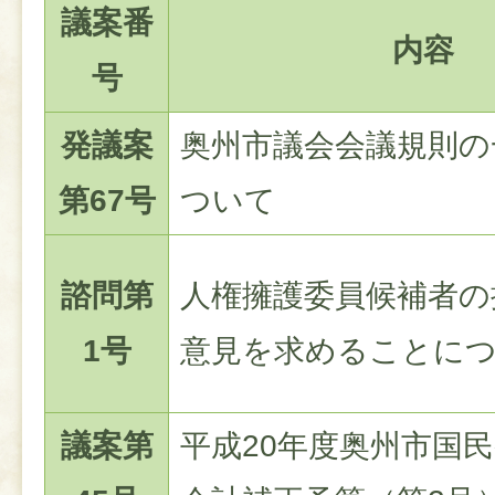
議案番
内容
号
発議案
奥州市議会会議規則の
第67号
ついて
諮問第
人権擁護委員候補者の
1号
意見を求めることに
議案第
平成20年度奥州市国