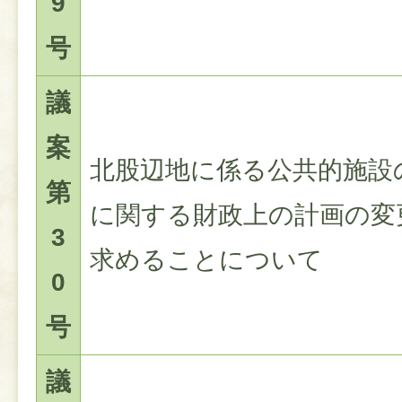
9
号
議
案
北股辺地に係る公共的施設
第
に関する財政上の計画の変
3
求めることについて
0
号
議