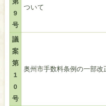
第
ついて
9
号
議
案
第
奥州市手数料条例の一部改
1
0
号