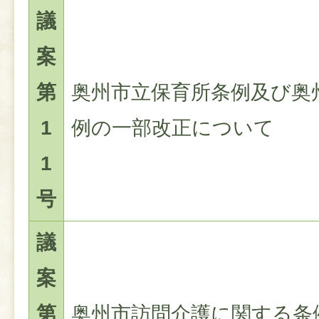
議
案
第
奥州市立保育所条例及び奥
1
例の一部改正について
1
号
議
案
第
奥州市訪問介護に関する条