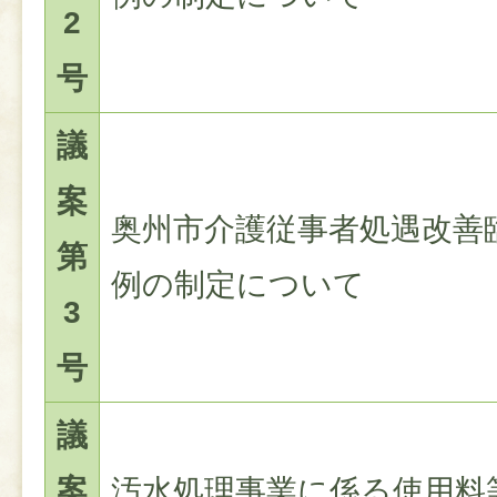
2
号
議
案
奥州市介護従事者処遇改善
第
例の制定について
3
号
議
案
汚水処理事業に係る使用料