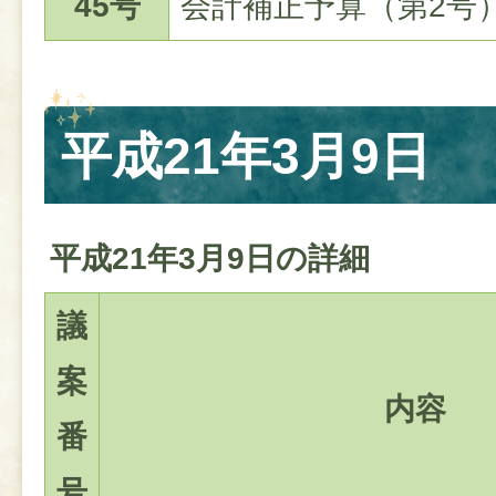
45号
会計補正予算（第2号
平成21年3月9日
平成21年3月9日の詳細
議
案
内容
番
号