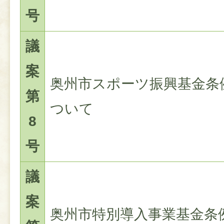
号
議
案
奥州市スポーツ振興基金条
第
ついて
8
号
議
案
奥州市特別導入事業基金条