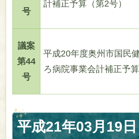
計補正予算（第2号）
号
議案
平成20年度奥州市国民
第44
ろ病院事業会計補正予算
号
平成21年03月19日