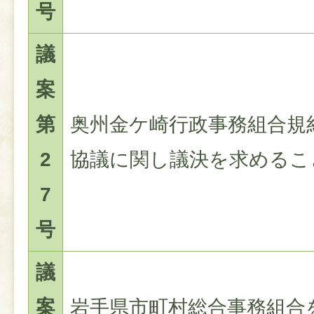
号
議
案
第
奥州金ケ崎行政事務組合規
2
協議に関し議決を求めるこ
7
号
議
案
岩手県市町村総合事務組合