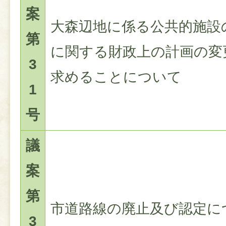
案
大森辺地に係る公共的施設
第
に関する財政上の計画の変
3
求めることについて
1
号
議
案
第
市道路線の廃止及び認定に
3