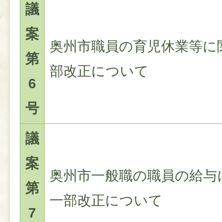
議
案
奥州市職員の育児休業等に
第
部改正について
6
号
議
案
奥州市一般職の職員の給与
第
一部改正について
7