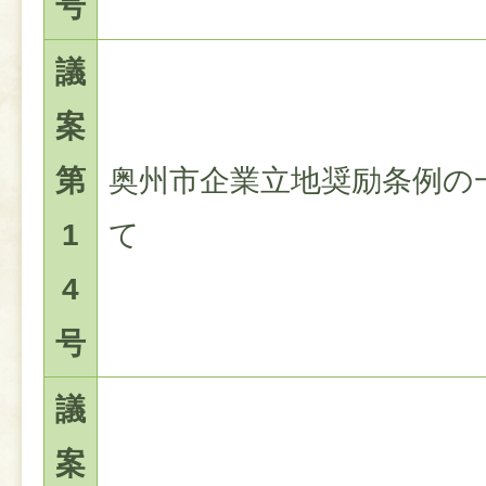
号
議
案
第
奥州市企業立地奨励条例の
1
て
4
号
議
案