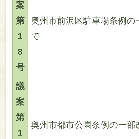
案
第
奥州市前沢区駐車場条例の
1
て
8
号
議
案
第
奥州市都市公園条例の一部
1