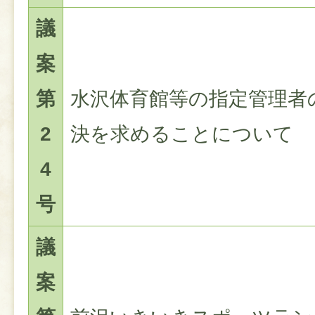
議
案
第
水沢体育館等の指定管理者
2
決を求めることについて
4
号
議
案