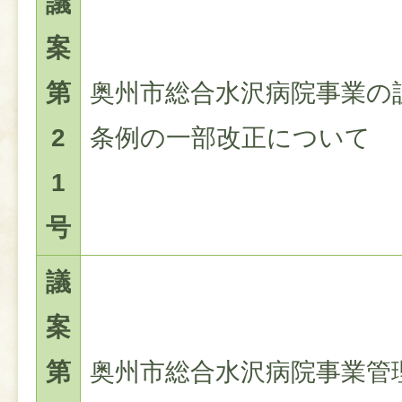
議
案
第
奥州市総合水沢病院事業の
2
条例の一部改正について
1
号
議
案
第
奥州市総合水沢病院事業管