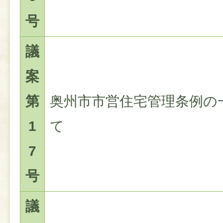
号
議
案
第
奥州市市営住宅管理条例の
1
て
7
号
議