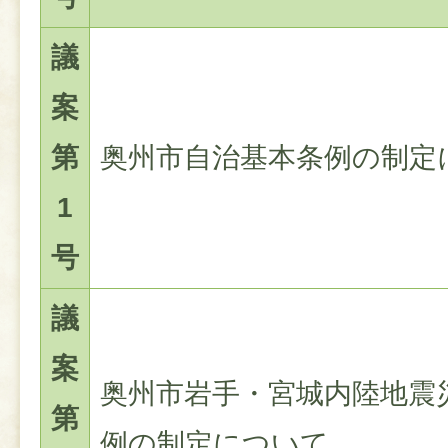
議
案
第
奥州市自治基本条例の制定
1
号
議
案
奥州市岩手・宮城内陸地震
第
例の制定について