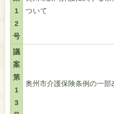
1
ついて
2
号
議
案
第
奥州市介護保険条例の一部
1
3