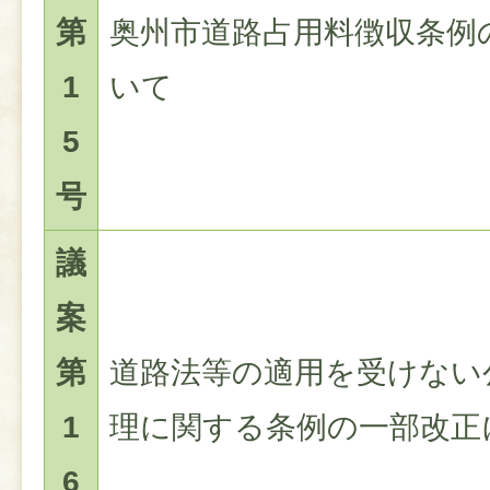
第
奥州市道路占用料徴収条例
1
いて
5
号
議
案
第
道路法等の適用を受けない
1
理に関する条例の一部改正
6