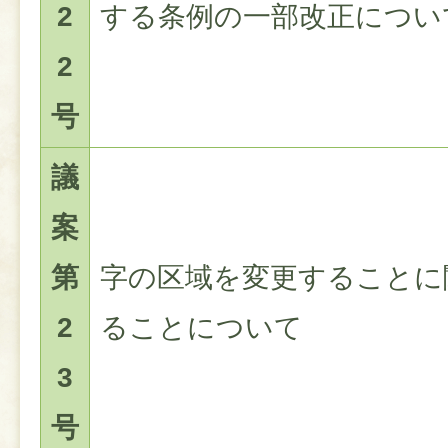
2
する条例の一部改正につい
2
号
議
案
第
字の区域を変更することに
2
ることについて
3
号