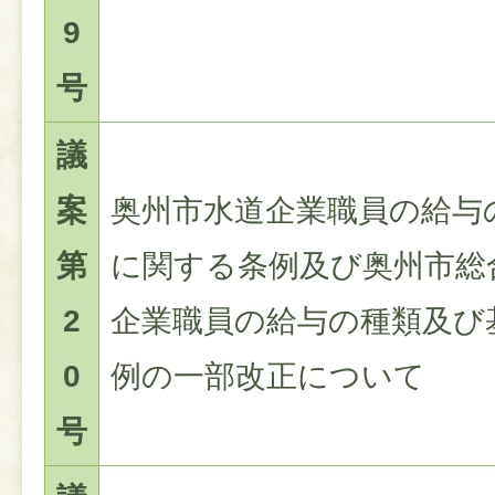
9
号
議
案
奥州市水道企業職員の給与
第
に関する条例及び奥州市総
2
企業職員の給与の種類及び
0
例の一部改正について
号