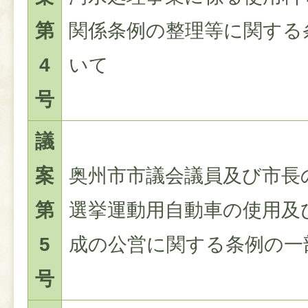
第
関係条例の整理等に関する
4
いて
号
議
案
奥州市市議会議員及び市長
第
選挙運動用自動車の使用及
5
成の公営に関する条例の一
号