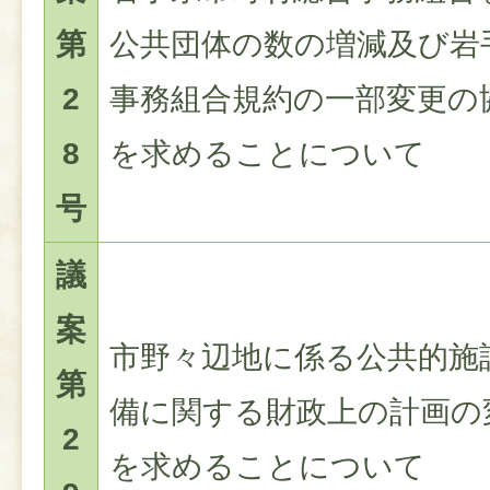
第
公共団体の数の増減及び岩
2
事務組合規約の一部変更の
8
を求めることについて
号
議
案
市野々辺地に係る公共的施
第
備に関する財政上の計画の
2
を求めることについて