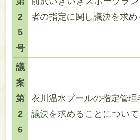
第
前沢いきいきスポーツラン
2
者の指定に関し議決を求め
5
号
議
案
第
衣川温水プールの指定管理
2
議決を求めることについて
6