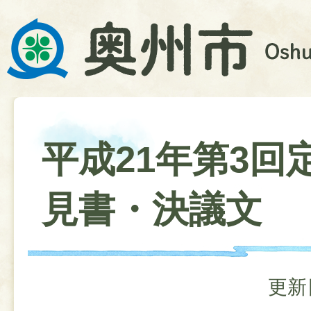
平成21年第3回
見書・決議文
更新