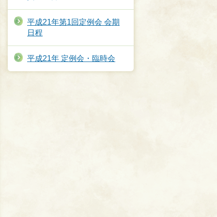
平成21年第1回定例会 会期
日程
平成21年 定例会・臨時会