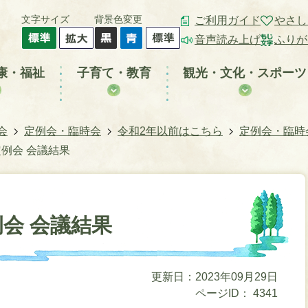
文字サイズ
背景色変更
ご利用ガイド
やさし
音声読み上げ
ふりが
康・福祉
子育て・教育
観光・文化・スポーツ
会
定例会・臨時会
令和2年以前はこちら
定例会・臨時
定例会 会議結果
例会 会議結果
更新日：2023年09月29日
ページID：
4341