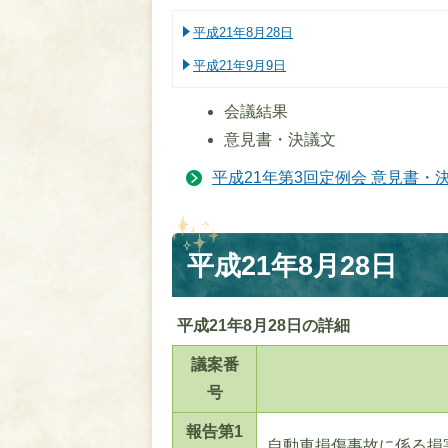
平成21年8月28日
平成21年9月9日
会議結果
意見書・決議文
平成21年第3回定例会 意見書・
平成21年8月28日
平成21年8月28日の詳細
議案番
号
報告第1
自動車損傷事故に係る損