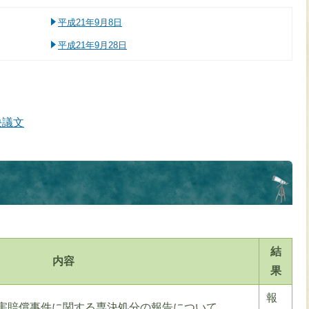
平成21年9月8日
平成21年9月28日
決議文
結
内容
果
報
害賠償事件に関する専決処分の報告について