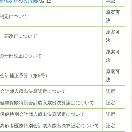
整備を求める請願
の訂正
承認
原案可
制定について
決
原案可
一部改正について
決
原案可
の一部改正について
決
原案可
般会計補正予算（第6号）
決
般会計歳入歳出決算認定について
認定
民健康保険特別会計歳入歳出決算認定について
認定
人保健特別会計歳入歳出決算認定について
認定
期高齢者医療特別会計歳入歳出決算認定について
認定