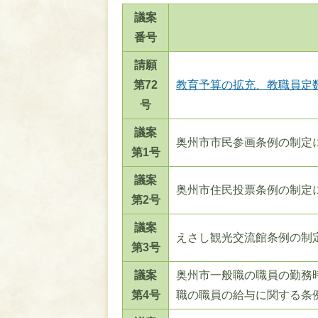
議案
番号
請願
第72
教育予算の拡充、教職員定
号
議案
奥州市市民参画条例の制定
第1号
議案
奥州市住民投票条例の制定
第2号
議案
えさし観光交流館条例の制
第3号
議案
奥州市一般職の職員の勤務
第4号
職の職員の給与に関する条