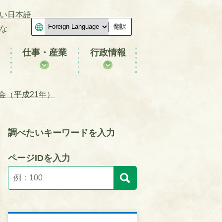
い日本語
翻訳
な
仕事・産業
行政情報
会（平成21年）
調べたいキーワードを入力
ページIDを入力