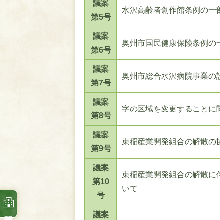
議案
水沢高齢者創作館条例の一
第5号
議案
奥州市国民健康保険条例の
第6号
議案
奥州市総合水沢病院事業の
第7号
議案
字の区域を変更することに
第8号
議案
束稲産業開発組合の解散の
第9号
議案
束稲産業開発組合の解散に
第10
いて
号
議案