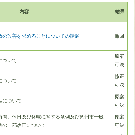
内容
結果
数の改善を求めることについての請願
撤回
原案
について
可決
修正
について
可決
原案
定について
可決
時間、休日及び休暇に関する条例及び奥州市一般
原案
例の一部改正について
可決