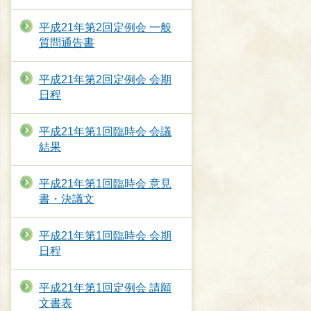
平成21年第2回定例会 一般
質問通告書
平成21年第2回定例会 会期
日程
平成21年第1回臨時会 会議
結果
平成21年第1回臨時会 意見
書・決議文
平成21年第1回臨時会 会期
日程
平成21年第1回定例会 請願
文書表