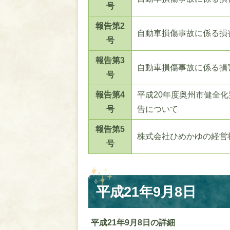
号
報告第2
自動車損傷事故に係る損
号
報告第3
自動車損傷事故に係る損
号
報告第4
平成20年度奥州市健全
号
告について
報告第5
株式会社ひめかゆの経営
号
平成21年9月8日
平成21年9月8日の詳細