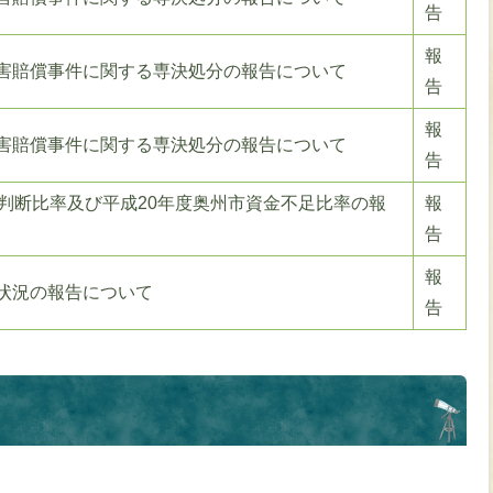
告
報
害賠償事件に関する専決処分の報告について
告
報
害賠償事件に関する専決処分の報告について
告
化判断比率及び平成20年度奥州市資金不足比率の報
報
告
報
状況の報告について
告