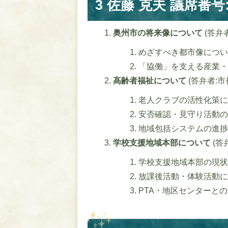
3 佐藤 克夫 議席番号:
奥州市の将来像について
(答弁
めざすべき都市像につい
「協働」を支える産業・
高齢者福祉について
(答弁者:市
老人クラブの活性化策に
安否確認・見守り活動の
地域包括システムの進捗
学校支援地域本部について
(答
学校支援地域本部の現状
放課後活動・体験活動に
PTA・地区センターと