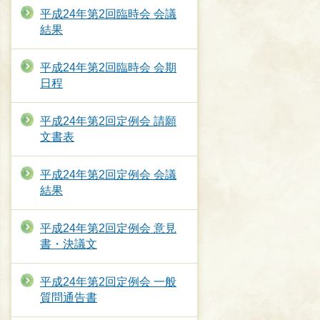
平成24年第2回臨時会 会議
結果
平成24年第2回臨時会 会期
日程
平成24年第2回定例会 請願
文書表
平成24年第2回定例会 会議
結果
平成24年第2回定例会 意見
書・決議文
平成24年第2回定例会 一般
質問通告書