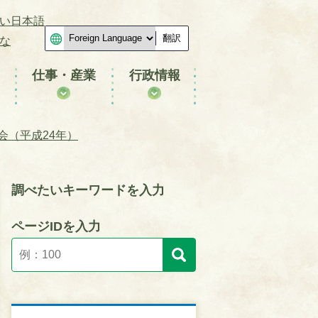
い日本語
翻訳
な
仕事・産業
行政情報
会（平成24年）
調べたいキーワードを入力
ページIDを入力