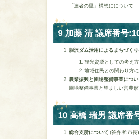
「達者の里」構想にについて
9 加藤 清 議席番号:1
胆沢ダム活用によるまちづく
観光資源としての考え方
地域住民との関わり方に
農業振興と圃場整備事業につ
圃場整備事業と望ましい営農形
10 高橋 瑞男 議席番号
総合支所について
(答弁者:市長)