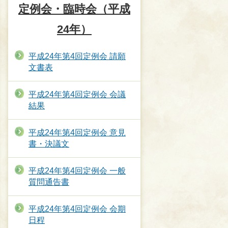
定例会・臨時会（平成
24年）
平成24年第4回定例会 請願
文書表
平成24年第4回定例会 会議
結果
平成24年第4回定例会 意見
書・決議文
平成24年第4回定例会 一般
質問通告書
平成24年第4回定例会 会期
日程