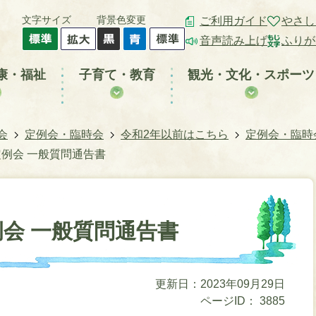
文字サイズ
背景色変更
ご利用ガイド
やさし
音声読み上げ
ふりが
康・福祉
子育て・教育
観光・文化・スポーツ
会
定例会・臨時会
令和2年以前はこちら
定例会・臨時
定例会 一般質問通告書
例会 一般質問通告書
更新日：2023年09月29日
ページID：
3885