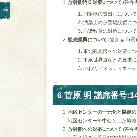
放射能汚染対策について
(答弁
測定器の貸出しについて
汚染土の仮置場設置につ
汚染牧草の対策について
観光振興について
(答弁者:市長)
東北観光博への対応につ
平泉世界遺産との連携に
いわてディスティネーシ
6 菅原 明 議席番号:1
地区センターの一元化と協働
地区センターを中心とした地域
放射能への対応について
(答弁