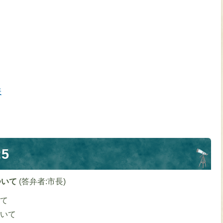
表
5
ついて
(答弁者:市長)
て
いて