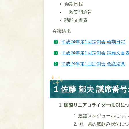
会期日程
一般質問通告
請願文書表
会議結果
平成24年第1回定例会 会期日程
平成24年第1回定例会 請願文書
平成24年第1回定例会 会議結果
1 佐藤 郁夫 議席番号:
国際リニアコライダー(ILC)に
建設スケジュールについ
国、県の取組み状況につ