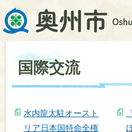
国際交流
水内龍太駐オースト
リア日本国特命全権