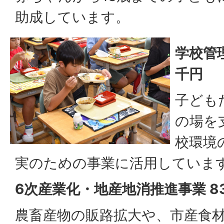
助成しています。
学校管理
千円
子ども
の場を
校環境
実のための事業に活用していま
6次産業化・地産地消推進事業 8
農畜産物の販路拡大や、市産食