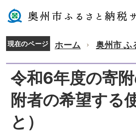
現在のページ
ホーム
奥州市 
令和6年度の寄
附者の希望する
と）