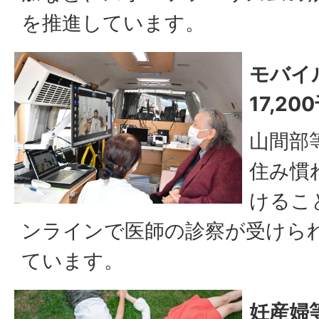
を推進しています。
モバイ
17,20
山間部
住み慣
けるこ
ンラインで医師の診察が受けら
ています。
妊産婦