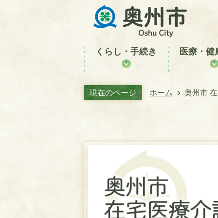
くらし・手続き
医療・健
現在のページ
ホーム
奥州市 
奥
州
市
在