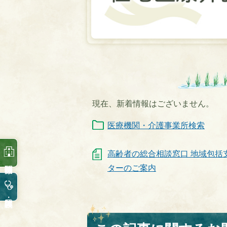
宅
医
療
介
護
現在、新着情報はございません。
連
医療機関・介護事業所検索
携
拠
高齢者の総合相談窓口 地域包括
ターのご案内
点