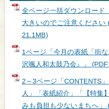
全ページ一括ダウンロード
大きいのでご注意ください (
21.1MB)
1ページ「今月の表紙「街
沢颯人和太鼓乃会』」 (PDFファ
2～3ページ「CONTENT
人」「表紙紹介」「【特集
みも負担も少ないまちへ」 (