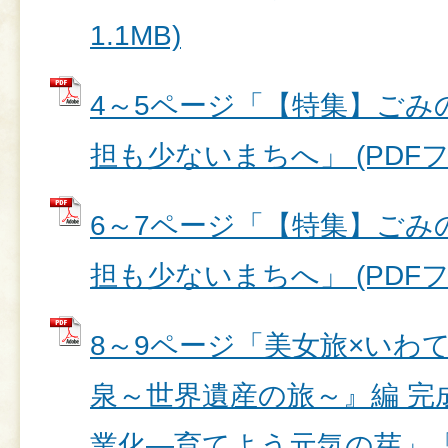
1.1MB)
4～5ページ「【特集】ごみ
担も少ないまちへ」 (PDFファイ
6～7ページ「【特集】ごみ
担も少ないまちへ」 (PDFファイ
8～9ページ「美女旅×いわ
泉～世界遺産の旅～』編 完
業化―育てよう元気の芽」