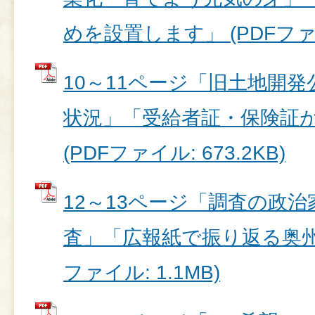
めを設置します」 (PDFファイル
10～11ページ「旧土地開
状況」「受給者証・保険証
(PDFファイル: 673.2KB)
12～13ページ「調査の政
査」「広報紙で振り返る奥州市
ファイル: 1.1MB)