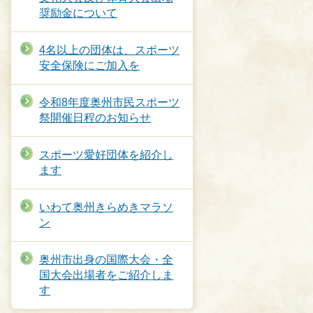
奨励金について
4名以上の団体は、スポーツ
安全保険にご加入を
令和8年度奥州市民スポーツ
祭開催日程のお知らせ
スポーツ愛好団体を紹介し
ます
いわて奥州きらめきマラソ
ン
奥州市出身の国際大会・全
国大会出場者をご紹介しま
す