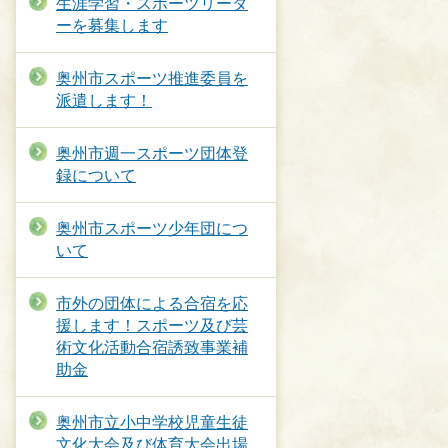
生涯学習・スポーツリーダ
ーを募集します
奥州市スポーツ推進委員を
派遣します！
奥州市週一スポーツ団体登
録について
奥州市スポーツ少年団につ
いて
市外の団体による合宿を応
援します！スポーツ及び芸
術文化活動合宿誘致事業補
助金
奥州市立小中学校児童生徒
文化大会及び体育大会出場