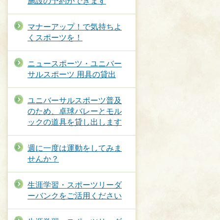
施設の予約ができます
マナーアップ！で気持ちよ
くスポーツを！
ニュースポーツ・ユニバー
サルスポーツ 用具の貸出
ユニバーサルスポーツ普及
のため、卓球バレーとモル
ックの道具を貸し出します
週に一度は運動をしてみま
せんか？
生涯学習・スポーツリーダ
ーバンクをご活用ください