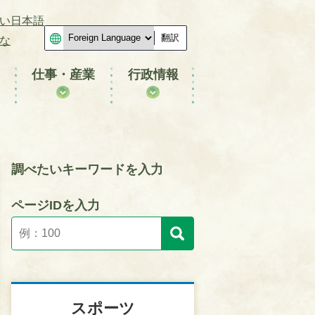
い日本語
翻訳
な
仕事・産業
行政情報
調べたいキーワードを入力
ページIDを入力
スポーツ