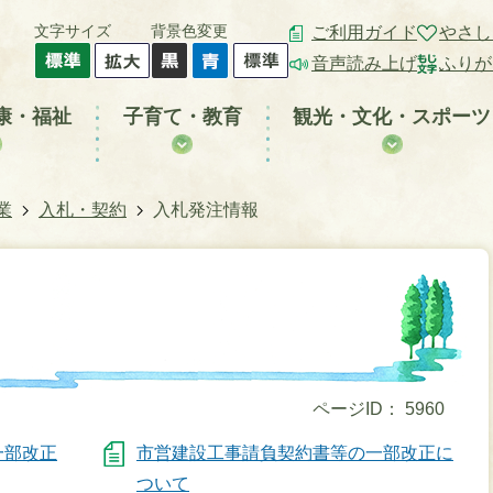
文字サイズ
背景色変更
ご利用ガイド
やさし
音声読み上げ
ふりが
康・福祉
子育て・教育
観光・文化・スポーツ
業
入札・契約
入札発注情報
ページID：
5960
一部改正
市営建設工事請負契約書等の一部改正に
ついて