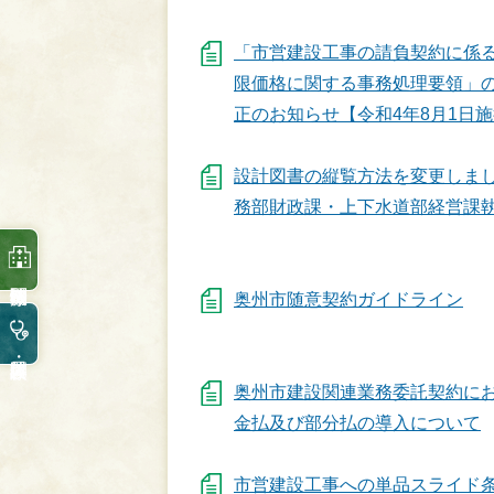
「市営建設工事の請負契約に係
限価格に関する事務処理要領」
正のお知らせ【令和4年8月1日
設計図書の縦覧方法を変更しま
務部財政課・上下水道部経営課
奥州市随意契約ガイドライン
奥州市建設関連業務委託契約に
金払及び部分払の導入について
市営建設工事への単品スライド