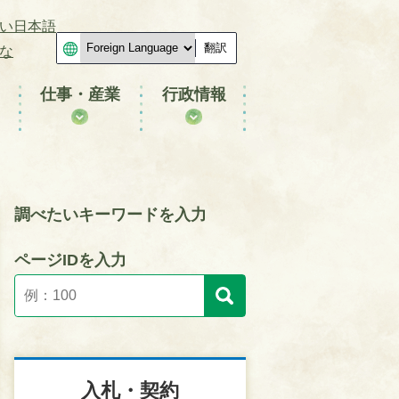
い日本語
翻訳
な
仕事・産業
行政情報
調べたいキーワードを入力
ページIDを入力
入札・契約