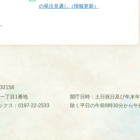
の発注見通し（情報更新）
】
32158
町一丁目1番地
開庁日時：土日祝日及び年末年始(
クス：0197-22-2533
除く平日の午前8時30分から午