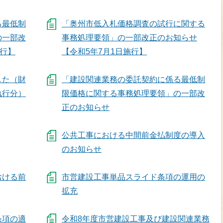
る最低制
「奥州市低入札価格調査の試行に関する
の一部改
事務処理要領」の一部改正のお知らせ
施行】
【令和5年7月1日施行】
した（財
「建設関連業務の委託契約に係る最低制
執行分）
限価格に関する事務処理要領」の一部改
正のお知らせ
公共工事における中間前金払制度の導入
のお知らせ
おける前
市営建設工事単品スライド条項の運用の
拡充
条項の適
令和8年度市営建設工事及び建設関連業務