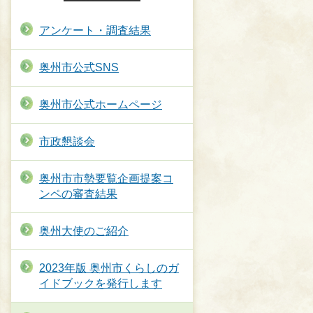
アンケート・調査結果
奥州市公式SNS
奥州市公式ホームページ
市政懇談会
奥州市市勢要覧企画提案コ
ンペの審査結果
奥州大使のご紹介
2023年版 奥州市くらしのガ
イドブックを発行します