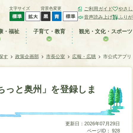
文字サイズ
背景色変更
ご利用ガイド
やさし
音声読み上げ
ふりが
康・福祉
子育て・教育
観光・文化・スポーツ
探す
政策企画部
市長公室
広報・広聴
市公式アプリ
ちっと奥州」を登録しま
更新日：2026年07月29日
ページID：
928