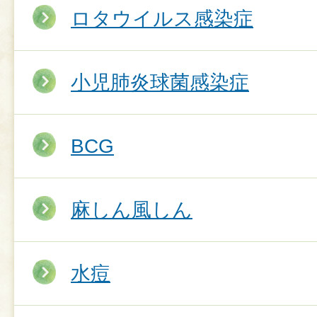
ロタウイルス感染症
小児肺炎球菌感染症
BCG
麻しん風しん
水痘