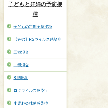
子どもと妊婦の予防接
種
子どもの定期予防接種
【妊婦】RSウイルス感染症
五種混合
二種混合
B型肝炎
ロタウイルス感染症
小児肺炎球菌感染症