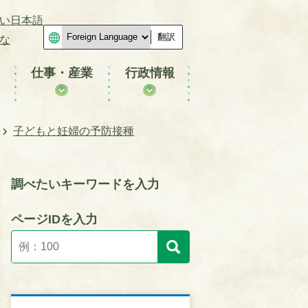
い日本語
翻訳
な
仕事・産業
行政情報
子どもと妊婦の予防接種
調べたいキーワードを入力
ページIDを入力