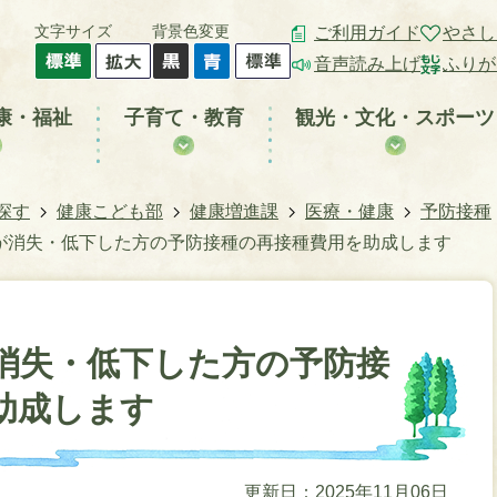
文字サイズ
背景色変更
ご利用ガイド
やさし
音声読み上げ
ふりが
康・福祉
子育て・教育
観光・文化・スポーツ
探す
健康こども部
健康増進課
医療・健康
予防接種
が消失・低下した方の予防接種の再接種費用を助成します
消失・低下した方の予防接
助成します
更新日：2025年11月06日