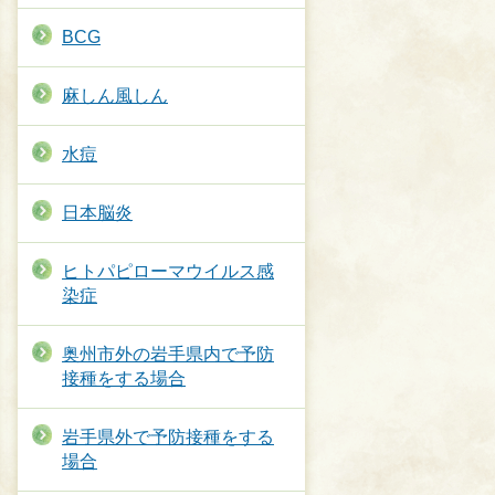
BCG
麻しん風しん
水痘
日本脳炎
ヒトパピローマウイルス感
染症
奥州市外の岩手県内で予防
接種をする場合
岩手県外で予防接種をする
場合