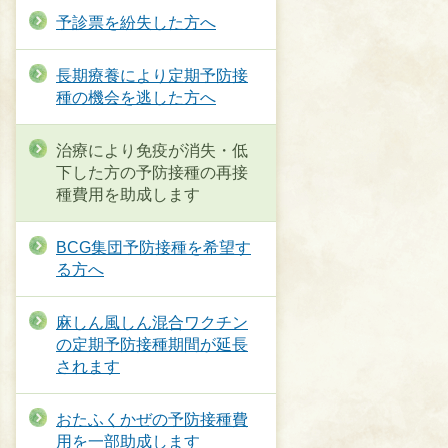
予診票を紛失した方へ
長期療養により定期予防接
種の機会を逃した方へ
治療により免疫が消失・低
下した方の予防接種の再接
種費用を助成します
BCG集団予防接種を希望す
る方へ
麻しん風しん混合ワクチン
の定期予防接種期間が延長
されます
おたふくかぜの予防接種費
用を一部助成します