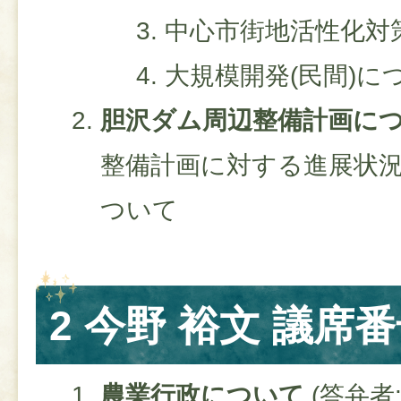
中心市街地活性化対
大規模開発(民間)に
胆沢ダム周辺整備計画に
整備計画に対する進展状
ついて
2 今野 裕文 議席番
農業行政について
(答弁者