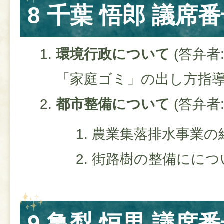
8 千葉 悟郎 議席番
環境行政について
(答弁者
「家庭ゴミ」の出し方指
都市整備について
(答弁者
農業集落排水事業の
街路樹の整備ににつ
9 亀梨 恒男 議席番