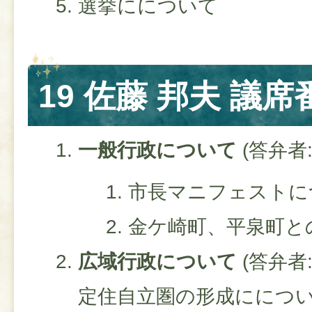
選挙にについて
19 佐藤 邦夫 議席
一般行政について
(答弁者
市長マニフェストに
金ケ崎町、平泉町と
広域行政について
(答弁者
定住自立圏の形成ににつ