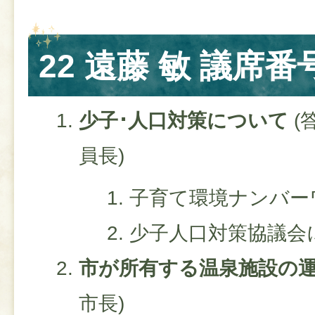
22 遠藤 敏 議席番号
少子･人口対策について
(
員長)
子育て環境ナンバー
少子人口対策協議会
市が所有する温泉施設の
市長)