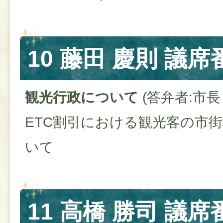
10 藤田 慶則 議席
観光行政について
(答弁者:市
ETC割引における観光客の市
いて
11 高橋 勝司 議席