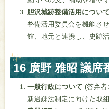
胆沢城跡整備活用につい
整備活用委員会を機能さ
館、地元と連携し、史跡
16 廣野 雅昭 議席
一般行政について
(答弁者
新過疎法制定に向けた取