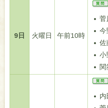
菅
今
9日
火曜日
午前10時
佐
小
関
内