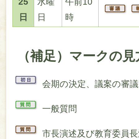
25
水曜
午前10
日
日
時
（補足）マークの見
会期の決定、議案の審議
一般質問
市長演述及び教育委員長