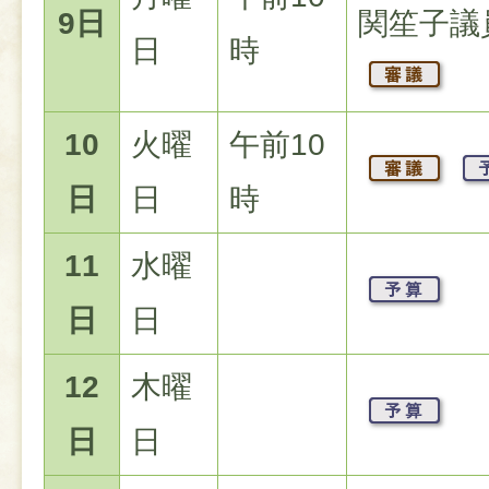
9日
関笙子議
日
時
10
火曜
午前10
日
日
時
11
水曜
日
日
12
木曜
日
日