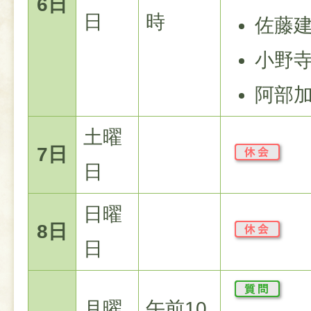
6日
日
時
佐藤
小野
阿部
土曜
7日
日
日曜
8日
日
月曜
午前10