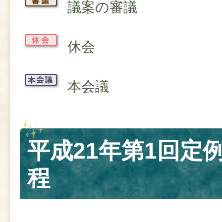
議案の審議
休会
本会議
​​​​​​​平成21年第1
程