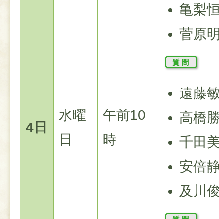
亀梨
菅原
遠藤
水曜
午前10
高橋
4日
日
時
千田
安倍
及川