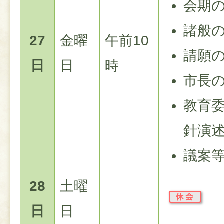
会期
諸般
27
金曜
午前10
請願
日
日
時
市長
教育
針演
議案
28
土曜
日
日